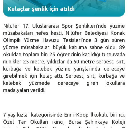
Kulaçlar şenlik için atıldı
Nilüfer 17. Uluslararası Spor Şenlikleri’nde yüzme
müsabakaları nefes kesti. Nilüfer Belediyesi Konak
Olimpik Yüzme Havuzu Tesisleri’nde 3 gün süren
yüzme müsabakaları büyük katılıma sahne oldu. 89
okuldan toplam bin 25 öğrencinin katıldığı turnuvada
minikler
25 metre
, yıldızlar da
50 metre
serbest, sırt,
kurbağa ve kelebek yüzme yarışlarında dereceye
girebilmek için kulaç attı. Serbest, sırt, kurbağa ve
kelebek yüzmede dereceye giren okullara
madalyaları verildi.
7 yaş kızlar kategorisinde Emir-Koop İlkokulu birinci,
Özel Tan Okulları ikinci, Bursa Şahinkaya Koleji