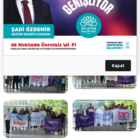
Dereceye giren öğrenciler kupa ve madalyalarını
törenle aldı.
Galeri
Kapat