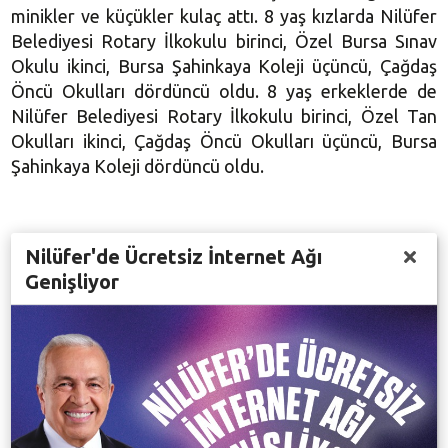
minikler ve küçükler kulaç attı. 8 yaş kızlarda Nilüfer
Belediyesi Rotary İlkokulu birinci, Özel Bursa Sınav
Okulu ikinci, Bursa Şahinkaya Koleji üçüncü, Çağdaş
Öncü Okulları dördüncü oldu. 8 yaş erkeklerde de
Nilüfer Belediyesi Rotary İlkokulu birinci, Özel Tan
Okulları ikinci, Çağdaş Öncü Okulları üçüncü, Bursa
Şahinkaya Koleji dördüncü oldu.
11-12 yaş kızlar kategorisinde Meral Muammer Ağım
Nilüfer'de Ücretsiz İnternet Ağı
Ortaokulu birincilik kupasını kaldırırken, Bursa
Genişliyor
Şahinkaya Koleji ikinci, Yönder Okulları üçüncü, Era
okulları dördüncü oldu. Şenlik havasında geçen
müsabakalarda 11-12 yaş erkekler kategorisi birincisi
Özel Tan Okulları olurken, ikinci Bursa Şahinkaya
Koleji, üçüncü Özlüce Sınav Koleji, dördüncü Çakır
Eğitim Kurumları oldu.