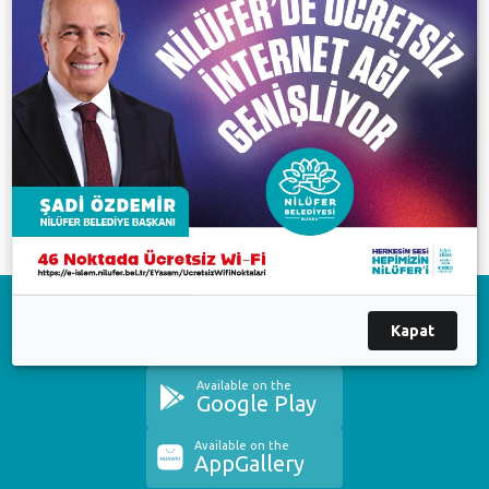
Özgürsün. Başarıdan başarıya koşmak için bir fırsat
daha. Temiz hava senin. Spor salonları, pistler, sahalar
senin. Bu dünya senin.
#peşinibırakma
Nilüfer 17. Uluslararası Spor Şenlikleri
20 Nisan-20 Mayıs 2018
Nilüfer Uluslararası Spor Şenlikleri
Download on the
Kapat
App Store
Available on the
Google Play
Available on the
AppGallery