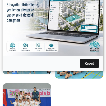
Doğanköy Ortaokulu birincilik kupasını aldı. Dereceye
giren takımlara kupa ve madalyalarını Nilüfer
Belediye Meclisi Üyesi Fırat Emiroğlu verdi.
Galeri
Kapat