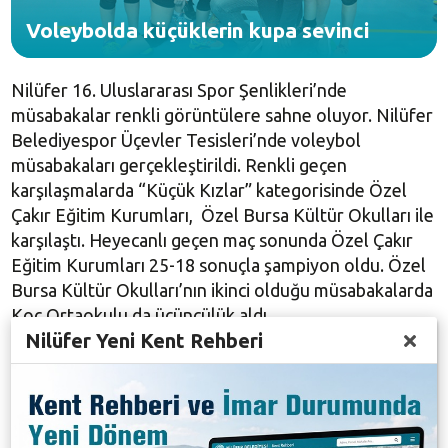
Voleybolda küçüklerin kupa sevinci
Nilüfer 16. Uluslararası Spor Şenlikleri’nde
müsabakalar renkli görüntülere sahne oluyor. Nilüfer
Belediyespor Üçevler Tesisleri’nde voleybol
müsabakaları gerçekleştirildi. Renkli geçen
karşılaşmalarda “Küçük Kızlar” kategorisinde Özel
Çakır Eğitim Kurumları, Özel Bursa Kültür Okulları ile
karşılaştı. Heyecanlı geçen maç sonunda Özel Çakır
Eğitim Kurumları 25-18 sonuçla şampiyon oldu. Özel
Bursa Kültür Okulları’nın ikinci olduğu müsabakalarda
Koç Ortaokulu da üçüncülük aldı.
Nilüfer Yeni Kent Rehberi
6 takımın kayıt yaptırdığı Küçük Erkekler
kategorisinde de finallere katılan tek takım olan