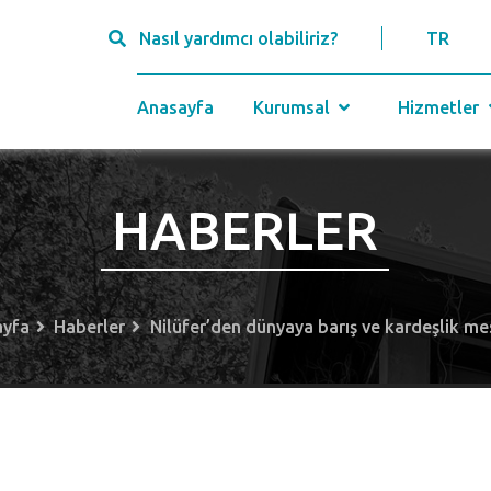
Nasıl yardımcı olabiliriz?
TR
Anasayfa
Kurumsal
Hizmetler
HABERLER
ayfa
Haberler
Nilüfer’den dünyaya barış ve kardeşlik mes