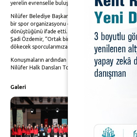
yerelin evrenselle buluştuğu, yeni dostlukların oluştuğ
Nilüfer Belediye Başkanı Şadi Özdemir ise, genç spo
bir spor organizasyonu olmanın ötesine geçtiğini vur
dönüştüğünü ifade etti. Bu organizasyonun farklı ül
Şadi Özdemir, “Ortak bir geleceğe umutla bakmamızı
dökecek sporcularımıza başarılar dilerim. Bu akşam he
Konuşmaların ardından Başkan Şadi Özdemir, kardeş k
Nilüfer Halk Dansları Topluluğu’nun yöresel oyunlarıy
Galeri