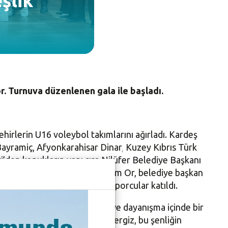
şlik
r. Turnuva düzenlenen gala ile başladı.
şehirlerin U16 voleybol takımlarını ağırladı. Kardeş
ayramiç, Afyonkarahisar Dinar, Kuzey Kıbrıs Türk
den konukların yanı sıra Nilüfer Belediye Başkanı
espor Kulübü Başkanı Muharrem Or, belediye başkan
maz, takım yöneticileri ve sporcular katıldı.
or şenliğinde gençlerin spor ve dayanışma içinde bir
ada buluştuğunu ifade eden Nergiz, bu şenliğin