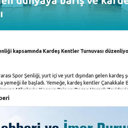
den dünyaya barış ve karde
ı
 Şenliği kapsamında Kardeş Kentler Turnuvası düzenliyo
arası Spor Şenliği, yurt içi ve yurt dışından gelen kardeş 
 yemeği ile başladı. Yemeğe, kardeş kentler Çanakkale B
ayna Mikolayiv, Kosova Peja ve Bosna Hersek Zavidovici’
r Belediye Başkan Vekili Sinan Nergiz, Nilüfer Belediy
beri
rulu Başkanı İbrahim Mart, NİLKOOP Başkanı Süleyman Ayyıl
açılış konuşmasında, 23 yıldır yapılan bu uluslararası sp
üğünde Bursa ve dünyanın dört bir yanından gençlerin bur