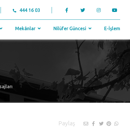
444 16 03
Mekânlar
Nilüfer Güncesi
E-İşlem
ajları
Paylaş