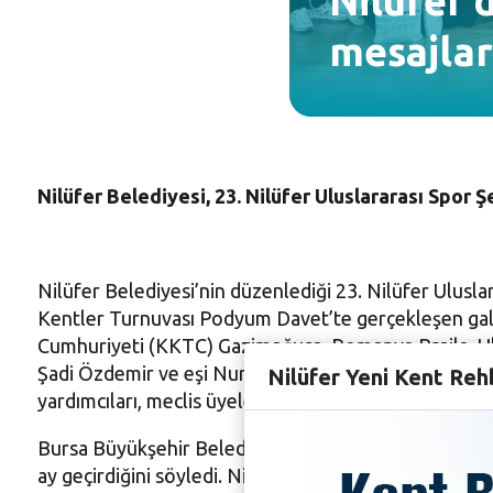
Nilüfer’
mesajlar
Nilüfer Belediyesi, 23. Nilüfer Uluslararası Spor
Nilüfer Belediyesi’nin düzenlediği 23. Nilüfer Uluslar
Kentler Turnuvası Podyum Davet’te gerçekleşen gala
Cumhuriyeti (KKTC) Gazimağusa, Romanya Braila, Ukr
Şadi Özdemir ve eşi Nuray Özdemir, Bursa Büyükşehi
Nilüfer Yeni Kent Reh
yardımcıları, meclis üyeleri, Nilbel A.Ş. Yönetim Ku
Bursa Büyükşehir Belediye Başkan Vekili Sinan Nergiz 
ay geçirdiğini söyledi. Nilüfer Belediyesi'nin öncül