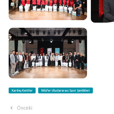
Kardeş Kentler
Nilüfer Uluslararası Spor Şenlikleri
Önceki