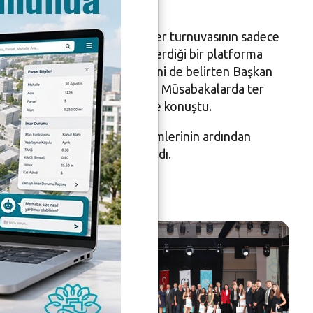
i dile getirdi. Kardeş kentler turnuvasının sadece
 kültürel etkileşimlerin yeşerdiği bir platforma
ma duygularını güçlendirdiğini de belirten Başkan
 gönülden teşekkür ediyorum. Müsabakalarda ter
şlik mesajı gönderiyoruz” diye konuştu.
akım kaptanlarının kura çekimlerinin ardından
k, katılımcılardan tam not aldı.