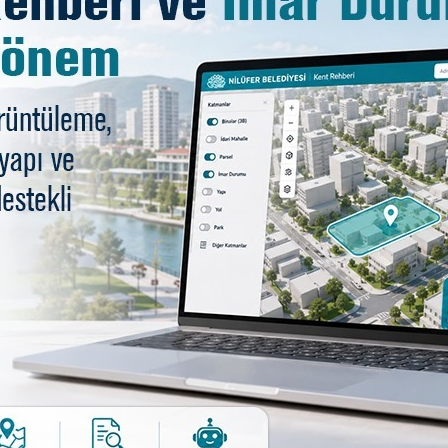
u bir örnek teşkil ettiğini ifade etti.
rcuları Nilüfer’de ağırlamaktan duyduğu büyük memnuniyet
gulayan Başkan Şadi Özdemir, bu etkinliğin dostlukların ve
kelerden gelen gençler arasında barış, hoşgörü ve dayanış
 sağlıyor. Bu nedenle katılan bütün kardeş kentlerimize
p birlikte Nilüfer'den dünyaya barış, birliktelik ve karde
ent temsilcilerine günün anısına hediyeler takdim etti. T
la geceye renklendi. Ekipler, yöresel oyunlar sergileyere