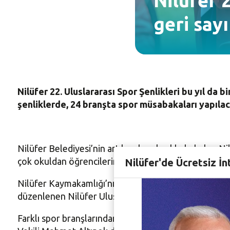
Nilüfer 2
geri say
Nilüfer 22. Uluslararası Spor Şenlikleri bu yıl da 
şenliklerde, 24 branşta spor müsabakaları yapılac
Nilüfer Belediyesi’nin artık geleneksel hale halen Nil
Nilüfer'de Ücretsiz İn
çok okuldan öğrencilerin katılımıyla bir ay boyunca
Nilüfer Kaymakamlığı’nın himayesinde, Nilüfer İlçe Mi
düzenlenen Nilüfer Uluslararası Spor Şenlikleri ile ilgil
Farklı spor branşlarından çok sayıda öğretmenin hazı