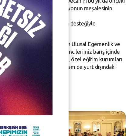
ibel Özer, Spor Şenlikleri heyecanını bu yıl da önceki
üfer’e yakışan bu dev organizasyonun meşalesinin
 siz değerli eğitimcilerimizin desteğiyle
rdürdü: “Şenliklerimiz, 23 Nisan Ulusal Egemenlik ve
sayan şenliklerimizde öğrencilerimiz barış içinde
tirilecek. Ayrıca okul öncesi, özel eğitim kurumları
diyesi’nin hem Türkiye’deki, hem de yurt dışındaki
ele alındı.