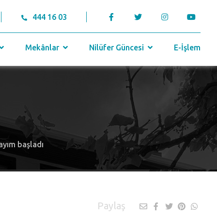
444 16 03
Mekânlar
Nilüfer Güncesi
E-İşlem
sayım başladı
Paylaş