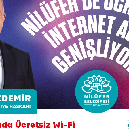
konuşmasını yapan Nilüfer Belediye Başkan Yardımcısı Dr. S
te yaşayacağını söyledi. Özer, 20 Nisan’da spor kenti Nil
 “Nilüfer’de, böylesine kapsamlı, örnek bir organizasyonu
 ilgiyle devam ettiğini ifade eden Özer, sözlerini şöyle sü
k ve Spor Bayramımız kapsıyor. Bu iki önemli bayramı kap
Şenliklerde bu yıl 24 branşta spor müsabakaları gerçekleş
 yıllarda olduğu gibi bu yıl da şenliklerimize Nilüfer Bele
nuştu.
 yapacakları yazılım sistemi tanıtıldı ve şenlik programı 