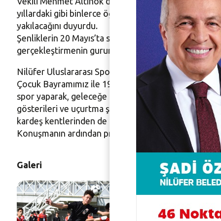
Vekili Mehmet Altınok da katıldı. Toplantının açılış 
yıllardaki gibi binlerce öğrenci ve öğretmenin birlik
yakılacağını duyurdu.
Şenliklerin 20 Mayıs’ta sona ereceğini söyleyen Özer,
gerçekleştirmenin gururunu yaşıyoruz” dedi.
Nilüfer Uluslararası Spor Şenlikleri’nin her yıl artan
Çocuk Bayramımız ile 19 Mayıs Atatürk’ü Anma Gençli
spor yaparak, geleceğe dair umutlarımızı yeşertecek. 
gösterileri ve uçurtma şenlikleri de yapılacak. Önceki
kardeş kentlerinden de öğrenciler katılacak” diye ko
Konuşmanın ardından programa katılanlara, başvuruları
Galeri