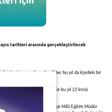
leri için
Mayıs tarihleri arasında gerçekleştirilecek
ilgiyle devam ediyor. Şenlikler bu yıl da ilçedeki bir
er Kent Konseyi iş birliğiyle bu yıl 22’incisi
apıldı.
Dr. Sibel Özer ile Nilüfer İlçe Milli Eğitim Müdür