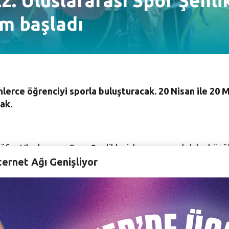
2. Uluslararası Spor Şenlik
ım başladı
binlerce öğrenciyi sporla buluşturacak. 20 Nisan ile 20 
ak.
üfer Uluslararası Spor Şenlikleri, her geçen yıl daha büyük 
ternet Ağı Genişliyor
 devam edecek.
lli Eğitim Müdürlüğü, Nilüfer Belediyespor Kulübü ve Nilüf
i ilk hazırlık toplantısı görevli eğitimcilerin katılımıyla y
r bulunduğu toplantıya Nilüfer Belediye Başkan Yardımcısı 