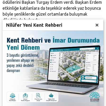
ödüllerini Başkan Turgay Erdem verdi. Başkan Erdem
etkinliğe katılanlara da teşekkür ederek yaz boyunca
böyle şenliklerde güzel ortamlarda buluşmak
dilediğinde bulundu.
Nilüfer Yeni Kent Rehberi
Uçurtma Şenliği’nde, öykülerinde uçurtmayı birçok
kez konu eden Yılın Yazarı Sait Faik de anılarak,
uçurtmalarla ona Gölyazı’dan selam yollandı.
Galeri