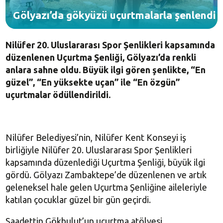
Gölyazı’da gökyüzü uçurtmalarla şenlendi
Nilüfer 20. Uluslararası Spor Şenlikleri kapsamında
düzenlenen Uçurtma Şenliği, Gölyazı’da renkli
anlara sahne oldu. Büyük ilgi gören şenlikte, “En
güzel”, “En yüksekte uçan” ile “En özgün”
uçurtmalar ödüllendirildi.
Nilüfer Belediyesi’nin, Nilüfer Kent Konseyi iş
birliğiyle Nilüfer 20. Uluslararası Spor Şenlikleri
kapsamında düzenlediği Uçurtma Şenliği, büyük ilgi
gördü. Gölyazı Zambaktepe’de düzenlenen ve artık
geleneksel hale gelen Uçurtma Şenliğine aileleriyle
katılan çocuklar güzel bir gün geçirdi.
Saadettin Gökbulut’un uçurtma atölyesi