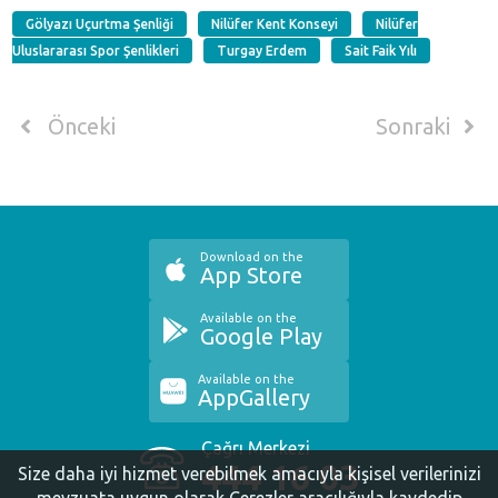
Gölyazı Uçurtma Şenliği
Nilüfer Kent Konseyi
Nilüfer
Uluslararası Spor Şenlikleri
Turgay Erdem
Sait Faik Yılı
Önceki
Sonraki
Download on the
App Store
Available on the
Google Play
Available on the
AppGallery
Çağrı Merkezi
444 16 03
Size daha iyi hizmet verebilmek amacıyla kişisel verilerinizi