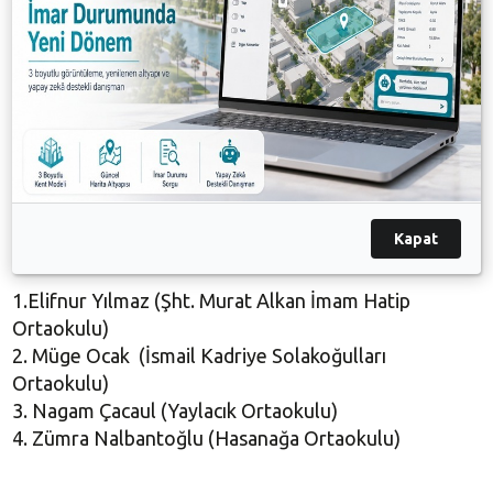
Gülle Atma Genç Erkekler
1.Yakup Çöl ( Nur Hayati Kurtcan MTAL)
2.Bilal Çiftçi (Nilüfer Özel Eğitim Kurumları)
3.Boğaç Emir Özdemir (Özel FKM Okulları)
4. Mustafa Karaağaç (İslam Uyar MTAL)
Kapat
Gülle Atma Yıldız Kızlar
1.Elifnur Yılmaz (Şht. Murat Alkan İmam Hatip
Ortaokulu)
2. Müge Ocak (İsmail Kadriye Solakoğulları
Ortaokulu)
3. Nagam Çacaul (Yaylacık Ortaokulu)
4. Zümra Nalbantoğlu (Hasanağa Ortaokulu)