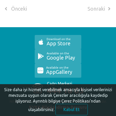
Önceki
Sonraki
Download on the
App Store
Available on the
Google Play
Available on the
AppGallery
Çağrı Merkezi
444 16 03
Size daha iyi hizmet verebilmek amacıyla kişisel verilerinizi
mevzuata uygun olarak Çerezler aracılığıyla kaydedip
işliyoruz.
Ayrıntılı bilgiye Çerez Politikası’ndan
Nilüfer Belediyesi. Copyright ©2020 Tüm Hakları Saklıdır.
KVKK Bilgilendirme-Başvuru
ulaşabilirsiniz.
Kabul Et