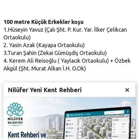
100 metre
Küçük Erkekler koşu
1.Hüseyin Yavuz (Çalı Şht. P. Kur. Yar. İlker Çelikcan
Ortaokulu)
2. Yasin Azak (Kayapa Ortaokulu)
3.Turan Şahin (Zekai Gümüşdiş Ortaokulu)
4. Kerem Ali Reisoğlu ( Yaylacık Ortaokulu) + Özbek
Akgül (Şht. Murat Alkan İ.H. O.Ok)
Nilüfer Yeni Kent Rehberi
Gülle Atma Genç Kızlar
1.Sıla Buluç (Özel Çamlıca Anadolu Lisesi)
2. Çağla Yasarov (Nilüfer Özel Eğitim Kurumları)
3. Adilenur Güler ( İslam Uyar MTAL)
4. Emel Narin (Feriha Uyar MTAL)