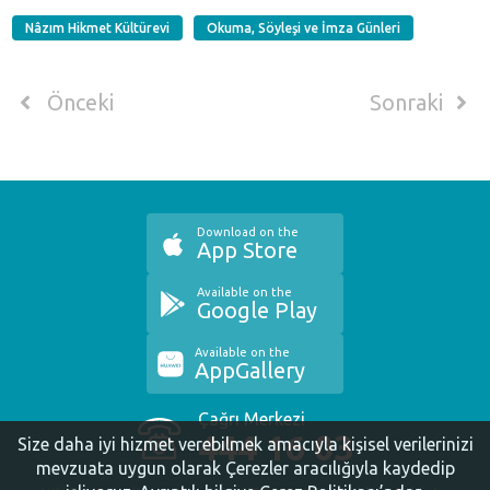
Nâzım Hikmet Kültürevi
Okuma, Söyleşi ve İmza Günleri
Önceki
Sonraki
Download on the
App Store
Available on the
Google Play
Available on the
AppGallery
Çağrı Merkezi
444 16 03
Size daha iyi hizmet verebilmek amacıyla kişisel verilerinizi
mevzuata uygun olarak Çerezler aracılığıyla kaydedip