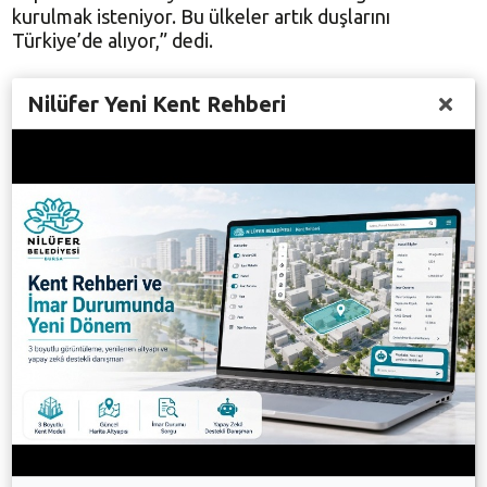
kurulmak isteniyor. Bu ülkeler artık duşlarını
Türkiye’de alıyor,” dedi.
Profesör Doktor Uyar; sanayi devrimi ve
Nilüfer Yeni Kent Rehberi
teknolojilerin, 1970’de petrol sorununu
doğurduğunu, bu yıllarda dünyanın gelişmiş
ülkelerinin nükleer santralleri çözüm olarak
gördüğünü ancak bu teknolojinin de artık çok pahalı
olduğunu belirtti.
Uyar, yenilenebilir enerjinin 1980’lerden sonra
geliştiğini, günümüzde oldukça ucuzladığını ve bilinç
kazanan ülkelerin yenilenebilir enerjiye yöneldiğini
ifade ederek, ”Türkiye’nin bu konuda gelişmiş ülkeleri
örnek alması halinde 2023 yılında yenilenebilir
enerjiye geçebilir” diyen uyar bu konuda Almanya
örneğini vererek “Almanya’da 3 ekim günü öğlen
saatlerinde tüketilen enerjinin % altmışı yenilenebilir
enerjiler ile karşılıyordu,” dedi.