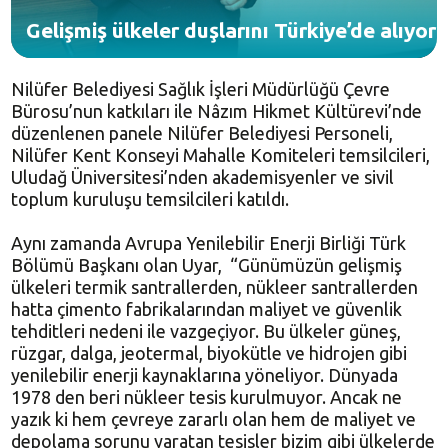
Gelişmiş ülkeler duşlarını Türkiye’de alıyor
Nilüfer Belediyesi Sağlık İşleri Müdürlüğü Çevre
Bürosu’nun katkıları ile Nâzım Hikmet Kültürevi’nde
düzenlenen panele Nilüfer Belediyesi Personeli,
Nilüfer Kent Konseyi Mahalle Komiteleri temsilcileri,
Uludağ Üniversitesi’nden akademisyenler ve sivil
toplum kuruluşu temsilcileri katıldı.
Aynı zamanda Avrupa Yenilebilir Enerji Birliği Türk
Bölümü Başkanı olan Uyar, “Günümüzün gelişmiş
ülkeleri termik santrallerden, nükleer santrallerden
hatta çimento fabrikalarından maliyet ve güvenlik
tehditleri nedeni ile vazgeçiyor. Bu ülkeler güneş,
rüzgar, dalga, jeotermal, biyokütle ve hidrojen gibi
yenilebilir enerji kaynaklarına yöneliyor. Dünyada
1978 den beri nükleer tesis kurulmuyor. Ancak ne
yazık ki hem çevreye zararlı olan hem de maliyet ve
depolama sorunu yaratan tesisler bizim gibi ülkelerde