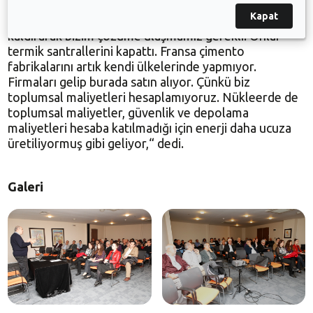
Nükleer enerjinin bir çözümden çok yeni bir sorun
Kapat
olacağını vurgulayan Prof. Dr.Uyar, “Bağlılığı ortadan
kaldırarak bizim çözüme ulaşmamız gerekli. Onlar
termik santrallerini kapattı. Fransa çimento
fabrikalarını artık kendi ülkelerinde yapmıyor.
Firmaları gelip burada satın alıyor. Çünkü biz
toplumsal maliyetleri hesaplamıyoruz. Nükleerde de
toplumsal maliyetler, güvenlik ve depolama
maliyetleri hesaba katılmadığı için enerji daha ucuza
üretiliyormuş gibi geliyor,“ dedi.
Galeri