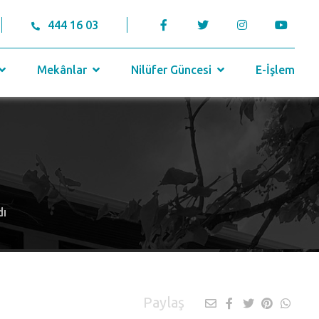
444 16 03
Mekânlar
Nilüfer Güncesi
E-İşlem
dı
Paylaş