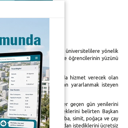
ıldı
enilerini ekliyor. Daha önce üniversitelilere yönelik
i de ihtiyaç sahibi üniversite öğrencilerinin yüzünü
 hedefleyen
9.00 - 18.00 saatleri arasında hizmet verecek olan
ürün bulunuyor. Bu fırsattan yararlanmak isteyen
 yönelik sosyal projelere her geçen gün yenilerini
i göstererek yararlanabileceklerini belirten Başkan
eri de sabahları yapılan çorba, simit, poğaça ve çay
in, burada toplanan eşyalardan istediklerini ücretsiz