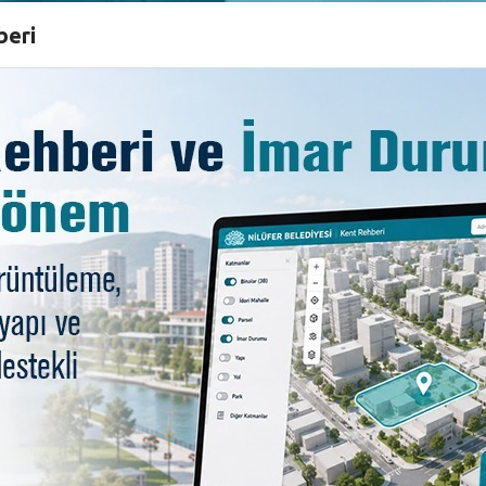
beri
rsanız Giydirin Kampüs” aç
r Belediyesi öğrencilere yönelik çalışmalarına her gün y
t, poğaça ve çay ikramları yapan Nilüfer Belediyesi şimd
rin ihtiyaç sahibi üniversite öğrencilerine ulaştırılmasını
te açıldı. Haftasonu ve resmi tatiller hariç her gün 0
onta, çantadan pantolona kadar her çeşit ve marka 
erli olacak.
Nilüfer Belediye Başkanı Mustafa Bozbey, öğrencilere
püs’ten tüm üniversite öğrencilerinin öğrenci belgelerin
yata geçirmiştik. Bunlardan biri çamaşırhane hizmeti, diğ
zmete girdi. Durumu iyi olmayan, ihtiyacı olan öğrenciler