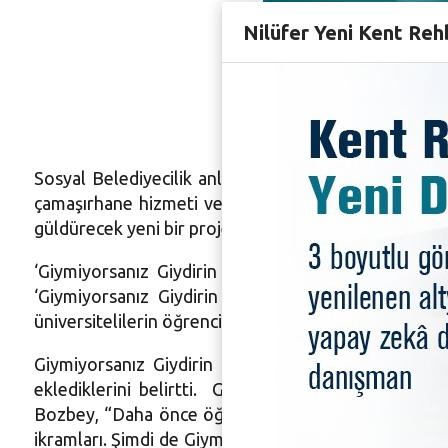
Nilüfer Yeni Kent Reh
“Giymiyo
Sosyal Belediyecilik anlayışıyla hareket eden Nilüfe
çamaşırhane hizmeti veren, sabahları da çorba, simi
güldürecek yeni bir proje başlattı. Giyilmeyen giysile
‘Giymiyorsanız Giydirin Kampüs’, Görükle’de hizme
‘Giymiyorsanız Giydirin Kampüs’te ayakkabıdan m
üniversitelilerin öğrenci belgelerini göstermeleri yet
Giymiyorsanız Giydirin Kampüs’ün açılışını yapan 
eklediklerini belirtti. Giymiyorsanız Giydirin Kam
Bozbey, “Daha önce öğrencilere yönelik iki proje ha
ikramları. Şimdi de Giymiyorsanız Giydirin Kampüs hi