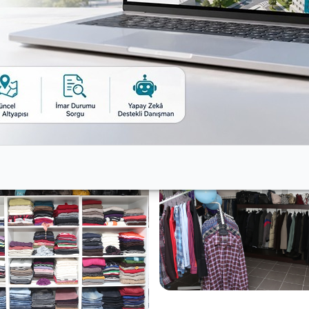
rencilere hayırlı olmasını diliyorum” diye konuştu.
eslenerek “Vatandaşlardan gençlerin giyebileceği ürünle
ediyesi’nin kendilerine sunduğu bu yeni imkân nedeniyle mu
 yararlanmaya çağırdı.