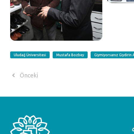
Uludağ Üniversitesi
Mustafa Bozbey
Giymiyorsanız Giydirin 
Önceki