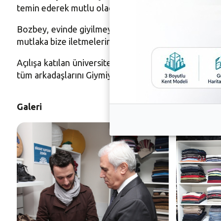
temin ederek mutlu olacaklarını düşünüyoruz. Tüm öğ
Bozbey, evinde giyilmeyen giysi bulunduranlara da s
mutlaka bize iletmelerini rica ediyoruz” dedi.
Açılışa katılan üniversite öğrencileri de Nilüfer Bel
tüm arkadaşlarını Giymiyorsanız Giydirin Kampüs’ten
Galeri