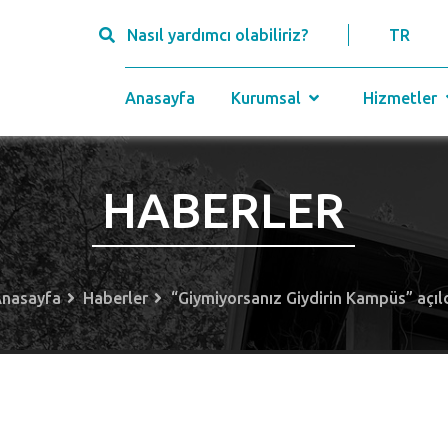
Nasıl yardımcı olabiliriz?
TR
Anasayfa
Kurumsal
Hizmetler
HABERLER
nasayfa
Haberler
“Giymiyorsanız Giydirin Kampüs” açıl