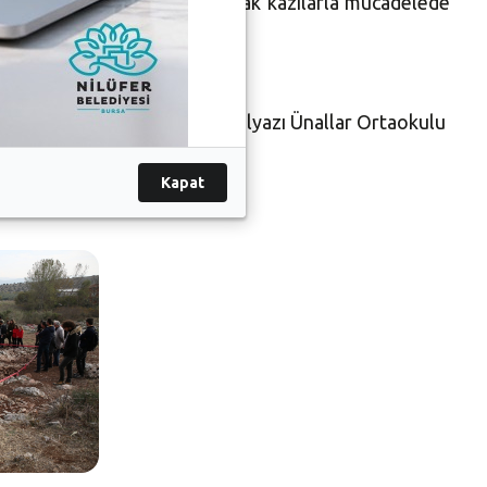
klı bir şekilde sürmesi ve kaçak kazılarla mücadelede
şitli sunumlar yaptı.
ndan yapılan saha ziyaretine Gölyazı Ünallar Ortaokulu
Kapat