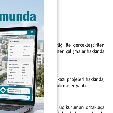
ludağ Üniversitesi işbirliği ile gerçekleştirilen
nı ve Kız Ada Tapınağı’nda süren çalışmalar hakkında
dürü Ali Sinan Özbey yeni kazı projeleri hakkında,
eline etkisi hakkında bilgilendirmeler yaptı.
ş ve Arkeolog Nurgül Çetin, üç kurumun ortaklaşa