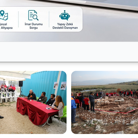
kurumlar arası uyuma dikkat çektiler. Çalışmaların sağlı
nun yapıldığı toplantıda kazı ekibi çalışmalar hakkında çe
kazılara ilişkin sorularının yanıt bulduğu toplantının ardı