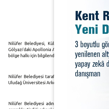
Gölyazı’
Nilüfer Belediyesi, Kültür ve Turizm Bakanlığı M
Gölyazı’daki Apollonia Antik Kent Kazı ve Araştırma
bölge halkı için bilgilendirme toplantısı düzenlendi.
Nilüfer Belediyesi tarafından oluşturulan Kazı Ev
Uludağ Üniversitesi Arkeoloji Bölüm Başkanı Prof. Dr.
Nilüfer Belediyesi adına Kültür ve Sosyal İşler