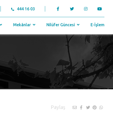
444 16 03
Mekânlar
Nilüfer Güncesi
E-İşlem
Paylaş