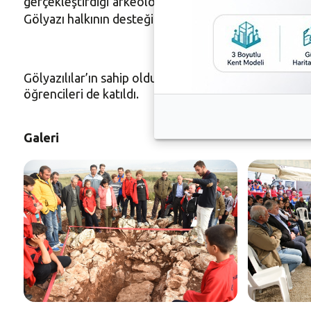
gerçekleştirdiği arkeolojik çalışmaların önemine ve 
Gölyazı halkının desteğinin çok önemli olduğu vurgusu
Gölyazılılar’ın sahip oldukları geçmişe ve arkeolojik 
öğrencileri de katıldı.
Galeri