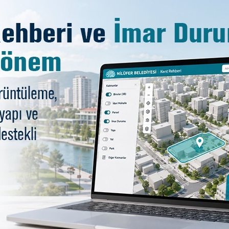
da arkeolojik toplantı
üzeler Genel Müdürlüğü, Bursa Müzeler Müdürlüğü ve U
ları devam ediyor. Gölyazı’da, Nekropol-eski mezarlık ala
i Yerleşkesi’nde düzenlenen toplantıda Bursa Müzeler Mü
 Mustafa Şahin de arkeolojik çalışmaların turizm potansiy
 Müdürlüğü Tarih-Turizm Bürosu Sorumlusu Onur Uluta