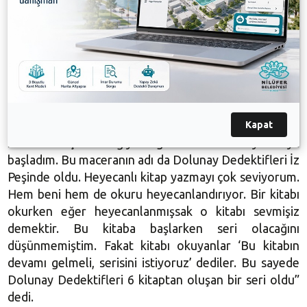
Dolunay Dedektifleri İz Peşinde kitabının yazılış
öyküsüne de değinen Yener, “Antalya’nın Kaş ilçesi
beni çok etkiler. Oraya gittiğimde bana 2. Dünya
Savaşı sırasında bir uçak düştüğünü, şuanda denizin
altında batık şekilde yattığını ve gizemli bir şey
taşıdığını söylediler. Bu konuyu çok merak ettim.
Uzun araştırmalar sonucunda bulduğum sonuçlar çok
ilginçti. Ardından hem Kaş’ın beni etkileyen yanlarını
Kapat
hem de uçak batığıyla ilgili bir macera yazmaya
başladım. Bu maceranın adı da Dolunay Dedektifleri İz
Peşinde oldu. Heyecanlı kitap yazmayı çok seviyorum.
Hem beni hem de okuru heyecanlandırıyor. Bir kitabı
okurken eğer heyecanlanmışsak o kitabı sevmişiz
demektir. Bu kitaba başlarken seri olacağını
düşünmemiştim. Fakat kitabı okuyanlar ‘Bu kitabın
devamı gelmeli, serisini istiyoruz’ dediler. Bu sayede
Dolunay Dedektifleri 6 kitaptan oluşan bir seri oldu”
dedi.