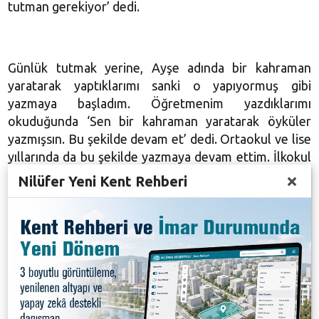
tutman gerekiyor’ dedi.
Günlük tutmak yerine, Ayşe adında bir kahraman
yaratarak yaptıklarımı sanki o yapıyormuş gibi
yazmaya başladım. Öğretmenim yazdıklarımı
okuduğunda ‘Sen bir kahraman yaratarak öyküler
yazmışsın. Bu şekilde devam et’ dedi. Ortaokul ve lise
yıllarında da bu şekilde yazmaya devam ettim. İlkokul
ikinci sınıftaki öğretmenim beni desteklemeseydi
Nilüfer Yeni Kent Rehberi
yazar olamayacaktım. Dilerim yıllar sonra benim
yerimde sizler olursunuz. Belki de Nilüfer
Belediyesi’nin bir etkinliğinde bir yazarla
buluşmuştuk, o gün anladım ki ben de yazar olabilirim
diyeceksiniz” şeklinde konuştu.