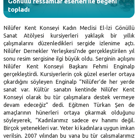
Gönüllü ressamlar eserleri ile beğeni
topladı
Nilüfer Kent Konseyi Kadın Meclisi El-İzi Gönüllü
Sanat Atölyesi kursiyerleri yaklaşık bir yıllık
çalışmalarını düzenledikleri sergide izlenime açtı.
Nilüfer Dernekler Yerleşkesi’nde gerçekleştirilen yıl
sonu resim sergisine ilgi büyük oldu. Serginin açılışını
Nilüfer Kent Konseyi Başkanı Fehmi Enginalp
gerçekleştirdi. Kursiyerlerin çok güzel eserler ortaya
çıkardığını söyleyen Enginalp “Nilüfer’de her yerde
sanat var. Kültür sanatın kentinde Nilüfer Kent
Konseyi olarak bu tür çalışmalara destek vermeye
devam edeceğiz” dedi. Eğitmen Türkan Şen de
amaçlarının hünerleri ortaya çıkarmak olduğunu
söyleyerek, “Kadınlarımız sadece ev hanımı değil.
Birçok yetenekleri var. Yeter ki kadınlara uygun imkan
verilsin. 2007 yılından bu yana bu tür çalışmalarımız