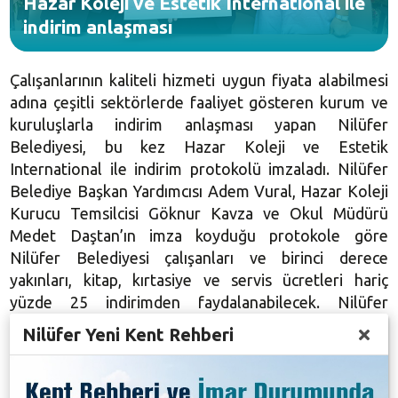
Hazar Koleji ve Estetik International ile
indirim anlaşması
Çalışanlarının kaliteli hizmeti uygun fiyata alabilmesi
adına çeşitli sektörlerde faaliyet gösteren kurum ve
kuruluşlarla indirim anlaşması yapan Nilüfer
Belediyesi, bu kez Hazar Koleji ve Estetik
International ile indirim protokolü imzaladı. Nilüfer
Belediye Başkan Yardımcısı Adem Vural, Hazar Koleji
Kurucu Temsilcisi Göknur Kavza ve Okul Müdürü
Medet Daştan’ın imza koyduğu protokole göre
Nilüfer Belediyesi çalışanları ve birinci derece
yakınları, kitap, kırtasiye ve servis ücretleri hariç
yüzde 25 indirimden faydalanabilecek. Nilüfer
Belediyesi’nin Estetik International ile yaptığı indirim
Nilüfer Yeni Kent Rehberi
anlaşmasına göre de çalışanlar ve birinci derece
yakınlarına estetik cerrahi operasyonlarında yüzde
25, medikal estetik ve dental uygulamalarda da yüzde