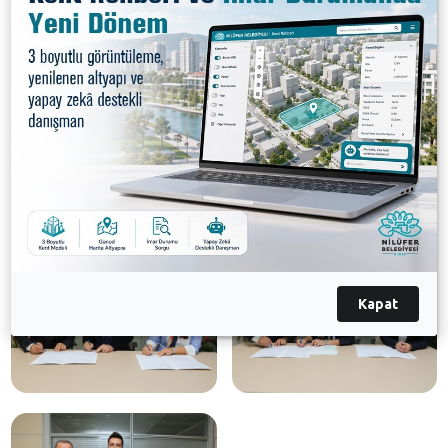
15 indirim uygulanacak. Çalışanlar, Nilüfer Belediye
Başkan Yardımcısı Adem Vural ile Estetik
International adına Hamdi Yüklenir’in imzaladığı
indirim protokolünden, personel kartını ibraz ederek
faydalanabilecek.
Galeri
Kapat