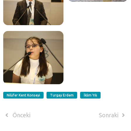
Nilüfer Kent Konseyi
Turgay Erdem
İklim Yılı
Önceki
Sonraki