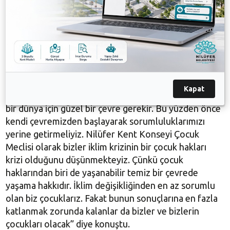
Etkinlikte konuşan Nilüfer Kent Konseyi Çocuk
Meclisi gönüllüsü Özlem Yılmaz ise, yürütülen proje
hakkında bilgiler verdi. Nilüfer Belediyesi’nin 2022
yılını “İklim Yılı” ilan etmesinin çok önemli olduğuna
değinen Özlem Yılmaz, “Nilüfer Çocuk Meclisi olarak
bunu çok önemsiyoruz. Biz de bu çalışmalarda var
olmak, sözümüzü söylemek ve fikir üretip, emek
Kapat
vermek istiyoruz. Bugün bunun için buradayız. Güzel
bir dünya için güzel bir çevre gerekir. Bu yüzden önce
kendi çevremizden başlayarak sorumluluklarımızı
yerine getirmeliyiz. Nilüfer Kent Konseyi Çocuk
Meclisi olarak bizler iklim krizinin bir çocuk hakları
krizi olduğunu düşünmekteyiz. Çünkü çocuk
haklarından biri de yaşanabilir temiz bir çevrede
yaşama hakkıdır. İklim değişikliğinden en az sorumlu
olan biz çocuklarız. Fakat bunun sonuçlarına en fazla
katlanmak zorunda kalanlar da bizler ve bizlerin
çocukları olacak” diye konuştu.