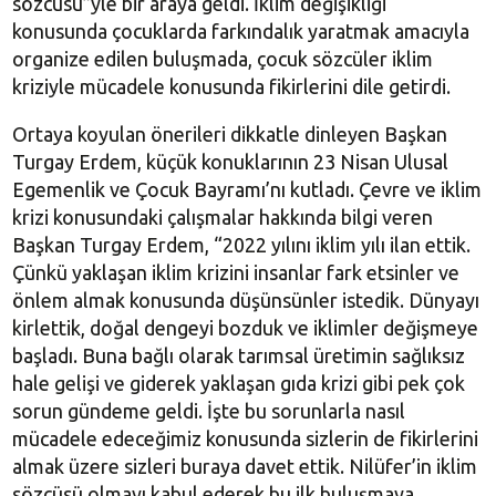
sözcüsü”yle bir araya geldi. İklim değişikliği
konusunda çocuklarda farkındalık yaratmak amacıyla
organize edilen buluşmada, çocuk sözcüler iklim
kriziyle mücadele konusunda fikirlerini dile getirdi.
Ortaya koyulan önerileri dikkatle dinleyen Başkan
Turgay Erdem, küçük konuklarının 23 Nisan Ulusal
Egemenlik ve Çocuk Bayramı’nı kutladı. Çevre ve iklim
krizi konusundaki çalışmalar hakkında bilgi veren
Başkan Turgay Erdem, “2022 yılını iklim yılı ilan ettik.
Çünkü yaklaşan iklim krizini insanlar fark etsinler ve
önlem almak konusunda düşünsünler istedik. Dünyayı
kirlettik, doğal dengeyi bozduk ve iklimler değişmeye
başladı. Buna bağlı olarak tarımsal üretimin sağlıksız
hale gelişi ve giderek yaklaşan gıda krizi gibi pek çok
sorun gündeme geldi. İşte bu sorunlarla nasıl
mücadele edeceğimiz konusunda sizlerin de fikirlerini
almak üzere sizleri buraya davet ettik. Nilüfer’in iklim
sözcüsü olmayı kabul ederek bu ilk buluşmaya