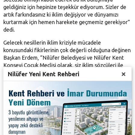
geldiğiniz için hepinize teşekkür ediyorum. Sizler de
artık farkındasınız ki iklim değişiyor ve dünyamızı
kurtarmak için hemen harekete geçmemiz gerekiyor”
dedi.
Gelecek nesillerin iklim kriziyle mücadele
konusundaki fikirlerinin çok değerli olduğuna değinen
Başkan Erdem, “Nilüfer Belediyesi ve Nilüfer Kent
Konseyi Çocuk Meclisi olarak, siz iklim sözcüleri ile
birlikte iklim kriziyle mücadele için neler
Nilüfer Yeni Kent Rehberi
yapabileceğimizi konuşalım ve bir yol haritası çizelim
istiyoruz. Bu ilk toplantıyla bir giriş yaptık, yıl boyunca
çok sayıda etkinlik düzenleyeceğiz. Bundan sonraki
buluşmalara hazırlıklı gelin, çünkü sizin fikirlerinize de
ihtiyacımız var. Unutmayın ki dünya bizim evimiz ve
başka evimiz yok, o nedenle de dünyamıza iyi
bakmalıyız” şeklinde konuştu.