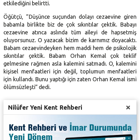
etkilediğini belirtti.
Öğütçü, “Düşünce suçundan dolayı cezaevine giren
babamla birlikte biz de çok sıkıntılar çektik. Babayı
cezaevine atınca aslında tüm aileyi de hapsetmiş
oluyorsunuz. O yazacak bizim de karnımız doyacaktı.
Babam cezaevindeyken hem maddi hem de psikolojik
sıkıntılar çektik. Babam Orhan Kemal çok teklif
gelmesine rağmen asla kalemini satmadı. O, kalemini
kişisel menfaatleri için değil, toplumun menfaatleri
için kullandı. Bunu yaptığı için zaten Orhan Kemal ismi
ölümsüzleşti” dedi.
Nilüfer Yeni Kent Rehberi
ORHAN KEMAL’DE NÂZIM HİKMET ETKİSİ