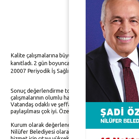
Kalitede
Kalite çalışmalarına büyük önem veren Nilüfer Belediy
kanıtladı. 2 gün boyunca Türk Loydu Vakfı tarafınd
20007 Periyodik İş Sağlığı Güvenliği değerlendirmele
Sonuç değerlendirme toplantısında konuşan Türk Loyd
çalışmalarının olumlu havasının tüm çalışmalara yans
Vatandaş odaklı ve şeffaf çalışmalarda Nilüfer Beledi
paylaşılması çok iyi. Özetle birçok konuda Nilüfer Be
Kurum olarak değerlendirilmenin çok önemli olduğunu
Nilüfer Belediyesi olarak kurumsal kültür sisteminin
hizmet için çıtayı yüksek tutmalıyız” diye konuştu.