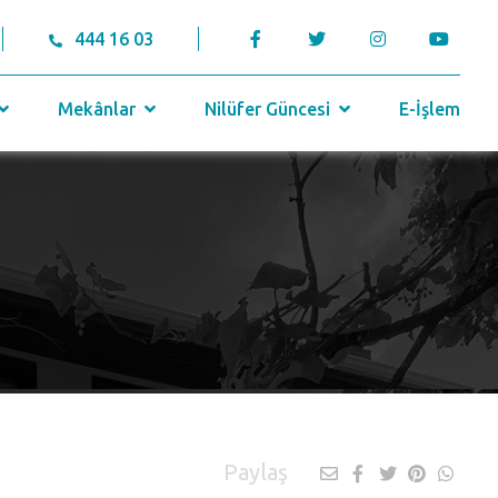
444 16 03
Mekânlar
Nilüfer Güncesi
E-İşlem
Paylaş