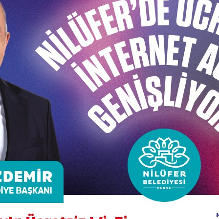
 başarının adı Nilüfer
esi 10 yıldır süren dış değerlendirme çalışmalarından bir
an yapılan ISO 9001: 2008 Kalite Yönetim Sistemi, ISO 1
ri sonuçlandı.
u Vakfı Denetçisi Uğur Aykaç, genel değerlendirmenin ol
ıdığının görüldüğünü ifade eden Aykaç, “Çevre ve doğaya y
yesi’ni oldukça başarılı bulduk. Kurumun tanıtım, halkla i
lediyesi’ni başarılı bulduk. Personelin farkındalığı ve mo
 ifade eden Başkan Mustafa Bozbey, “12 yıldır yapılan ka
 oturtulması bizim için çok önem taşıyor. Ancak mükemmel