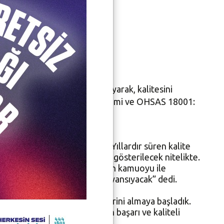
isini daha başarıyla tamamlayarak, kalitesini
4001: 2004 Çevre Yönetim Sistemi ve OHSAS 18001:
umlu olduğunu ifade etti. Yıllardır süren kalite
önelik çalışmalarınız örnek gösterilecek nitelikte.
letişimi ve yapılan çalışmaların kamuoyu ile
tivasyonu çalışmalara daha iyi yansıyacak” dedi.
lite çalışmalarının meyvelerini almaya başladık.
liğin sonu yok ve her zaman başarı ve kaliteli