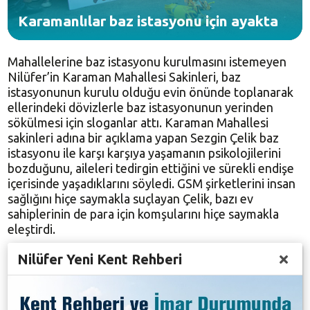
Karamanlılar baz istasyonu için ayakta
Mahallelerine baz istasyonu kurulmasını istemeyen
Nilüfer’in Karaman Mahallesi Sakinleri, baz
istasyonunun kurulu olduğu evin önünde toplanarak
ellerindeki dövizlerle baz istasyonunun yerinden
sökülmesi için sloganlar attı. Karaman Mahallesi
sakinleri adına bir açıklama yapan Sezgin Çelik baz
istasyonu ile karşı karşıya yaşamanın psikolojilerini
bozduğunu, aileleri tedirgin ettiğini ve sürekli endişe
içerisinde yaşadıklarını söyledi. GSM şirketlerini insan
sağlığını hiçe saymakla suçlayan Çelik, bazı ev
sahiplerinin de para için komşularını hiçe saymakla
eleştirdi.
Nilüfer Yeni Kent Rehberi
Konuyla ilgili Cumhuriyet Savcılığı’na, Büyükşehir
Belediyesi’ne, Nilüfer Belediyesine ve Kayamaklık’a
başvuru yaptıklarını anlatan Çelik, “Eğer bu ülkede
gerçekten adalet varsa, toplum huzuru ve sağlığı ön