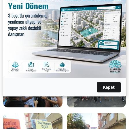
plandaysa, gelecek nesillere kanser denilen bu illeti
aktarmak istemiyorsak, bu baz istasyonu derhal
buradan sökülmelidir,” şeklinde konuştu. Basın
açıklamasının ardından Karaman Mahallesi sakinleri
protesto amacı ile yanlarında getirdikleri yumurtaları,
baz istasyonuna doğru fırlattılar.
Galeri
Kapat