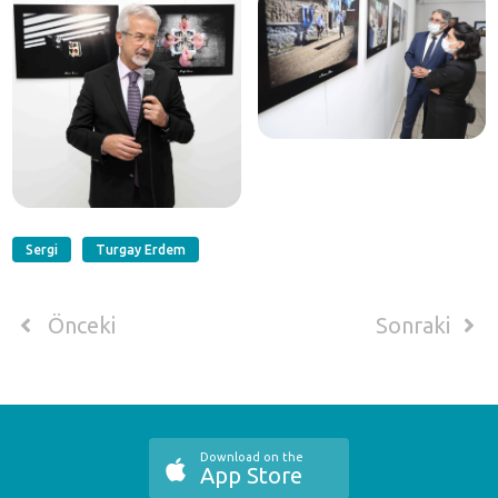
Sergi
Turgay Erdem
Önceki
Sonraki
Download on the
App Store