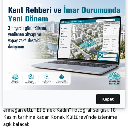
BUFSAD üyesi 36 kadının çalışmalarının yer aldığı
sergiyle kadına şiddet olaylarına dikkat çekmek
istediklerini belirten Serpil Savaş, “Günden güne
artarak hepimizi derinden üzen kadına şiddet olayları
için bir şeyler yapmak istedik. Bunu, şiddet odaklı
çalışmalarla ifade etmektense, kadının toplumdaki
emeğini vurgulayarak dikkat çekmek istedik. Tarım
kültüründen kent kültürüne kadar uzanarak, kendi
gözümüzle, kadrajımızla anlatalım istedik. Bu
çalışmaya değer katan kadın arkadaşlarıma teşekkür
ediyorum” diye konuştu.
BUFSAD Başkanı Serpil Savaş, BUFSAD’ın 35. yılına
özel çıkardıkları “Işığın Peşinde” isimli fotoğraf
Kapat
kitabını da, Nilüfer Belediye Başkanı Turgay Erdem’e
armağan etti. “El Emek Kadın” fotoğraf sergisi, 18
Kasım tarihine kadar Konak Kültürevi’nde izlenime
açık kalacak.