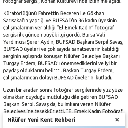
fotoğraf sergisi, Konak Kültürevi’nde izlenime açıldı.
Küratörlüğünü Fahrettin Beceren ile Gökhan
Sarısakal’ın yaptığı ve BUFSAD’ın 36 kadın üyesinin
çalışmalarının yer aldığı “El Emek Kadın” fotoğraf
sergisi ilk günden büyük ilgi gördü. Bursa Vali
Yardımcısı Şeref Aydın, BUFSAD Başkanı Serpil Savaş,
BUFSAD üyeleri ve çok sayıda sanatseverin katıldığı
serginin açılışında konuşan Nilüfer Belediye Başkanı
Turgay Erdem, BUFSAD’ı önemsediklerini ve iyi bir
paydaş olduklarını belirtti. Başkan Turgay Erdem,
çalışmalarından dolayı BUFSAD üyelerini kutladı.
Uzun bir aradan sonra fotoğraf sergilerinde yüz yüze
olmaktan duyduğu mutluluğu dile getiren BUFSAD
Başkanı Serpil Savaş da, bu imkanı veren Nilüfer
Belediyesi’ne teşekkür etti. “El Emek Kadın Fotoğraf
Sergisi”nin bir sosyal sorumluluk projesi olduğunu
Nilüfer Yeni Kent Rehberi
dile getiren Savaş, sergi hakkında bilgiler verdi.