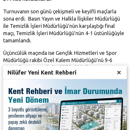
Turnuvanın son günü çekişmeli ve keyifli maçlarla
sona erdi. Basın Yayın ve Halkla İlişkiler Müdürlüğü
ile Temizlik İşleri Müdürlüğü’nün karşılaştığı final
maçı, Temizlik İşleri Müdürlüğü’nün 4-1 üstünlüğüyle
tamamlandı.
Üçüncülük maçında ise Gençlik Hizmetleri ve Spor
Müdürlüğü rakibi Özel Kalem Müdürlüğü’nü 9-6
yenerek turnuvayı üçüncülükle bitirdi.
Nilüfer Yeni Kent Rehberi
Temizlik İşleri Müdürlüğü futbolcusu Recep Ay attığı
16 golle turnuvanın gol kralı oldu. Dereceye giren
takımlara kupa ve madalyaları başkan yardımcıları Dr.
Sibel Özer, Remzi Çınar, belediye meclis üyeleri Adil
Kayaoğlu, Mustafa Şenyurt ve Serkan Çalışkan
tarafından verildi.