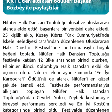
KKTC’den aldıkları ödülleri Başkan
Bozbey ile paylaştılar
Nilüfer Halk Dansları Topluluğu ulusal ve uluslararası
alanda elde ettiği başarılara bir yenisini daha ekledi.
25 kişilik ekip, Kuzey Kıbrıs Türk Cumhuriyeti’nde
İskele Belediyesi tarafından düzenlenen Uluslararası
Halk Dansları Festivali’nde performansıyla büyük
beğeni topladı. Nilüfer Halk Dansları Topluluğu
festivale katılan 12 ülke arasından birinci olurken,
Filipinler ikinci, Kolombiya Halk Dansları ekibi de
üçüncü oldu. Nilüfer ekibi aynı zamanda 'En İyi
Kareografi' Ödülü’nü de alarak Nilüfer'i en güzel
şekilde temsil etti. Festivalde performanslarıyla
alkışları toplayan Nilüfer Halk Dansları
Topluluğu’ndan Cevdet Yolcu, Zeybek kostümüyle
bireysel performans sergiledi ve En İyi Kostüm
kategorisinde birinci oldu. Festivalde düzenlenen