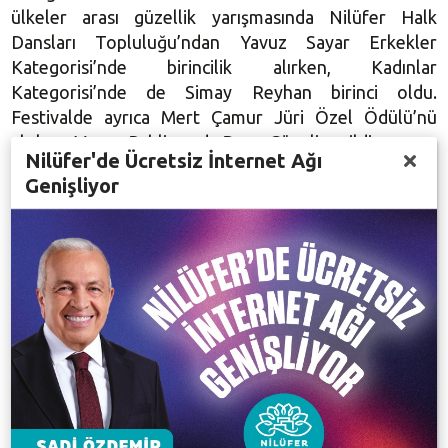
ülkeler arası güzellik yarışmasında Nilüfer Halk
Dansları Topluluğu’ndan Yavuz Sayar Erkekler
Kategorisi’nde birincilik alırken, Kadınlar
Kategorisi’nde de Simay Reyhan birinci oldu.
Festivalde ayrıca Mert Çamur Jüri Özel Ödülü’nü
alırken, Merve Pehlivan da Basın Güzeli seçildi.
Nilüfer'de Ücretsiz İnternet Ağı
Genişliyor
Başkan Bozbey kutladı
Kuzey Kıbrıs Türk Cumhuriyeti’nden 8 ödülle dönen
Nilüfer ekibi, başarısını Başkan Bozbey ile paylaştı.
Nilüfer Halk Dansları Topluluğu, Başkan Bozbey’i
Halk Evi’ndeki makamında ziyaret ederek ödüllerini
sundular. Dansçıları kutlayan Başkan Bozbey, yıllardır
Nilüfer Halk Dansları Topluluğu ile gururlandıklarını
ifade ederek, başarılarının devamını diledi.
Galeri