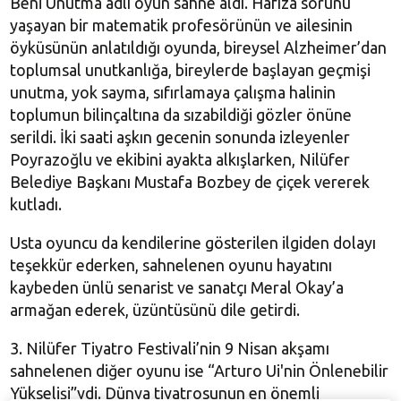
Beni Unutma adlı oyun sahne aldı. Hafıza sorunu
yaşayan bir matematik profesörünün ve ailesinin
öyküsünün anlatıldığı oyunda, bireysel Alzheimer’dan
toplumsal unutkanlığa, bireylerde başlayan geçmişi
unutma, yok sayma, sıfırlamaya çalışma halinin
toplumun bilinçaltına da sızabildiği gözler önüne
serildi. İki saati aşkın gecenin sonunda izleyenler
Poyrazoğlu ve ekibini ayakta alkışlarken, Nilüfer
Belediye Başkanı Mustafa Bozbey de çiçek vererek
kutladı.
Usta oyuncu da kendilerine gösterilen ilgiden dolayı
teşekkür ederken, sahnelenen oyunu hayatını
kaybeden ünlü senarist ve sanatçı Meral Okay’a
armağan ederek, üzüntüsünü dile getirdi.
3. Nilüfer Tiyatro Festivali’nin 9 Nisan akşamı
sahnelenen diğer oyunu ise “Arturo Ui'nin Önlenebilir
Yükselişi”ydi. Dünya tiyatrosunun en önemli