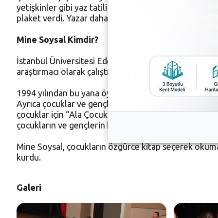
yetişkinler gibi yaz tatili planları yapın ve mutlaka 
plaket verdi. Yazar daha sonra öğrencilerin kitapların
Mine Soysal Kimdir?
İstanbul Üniversitesi Edebiyat Fakültesi Eski Önasya
araştırmacı olarak çalıştı, kazı ve yüzey araştırmaların
1994 yılından bu yana öykü ve romanlarıyla her yaşt
Ayrıca çocuklar ve gençler için bilimsel içerikli kita
çocuklar için “Ala Çocuk Yollarda” öykü kitabını ve he
çocukların ve gençlerin kitap okuma eğilimlerini ve sor
Mine Soysal, çocukların özgürce kitap seçerek okumal
kurdu.
Galeri