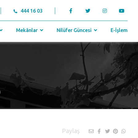
444 16 03
Mekânlar
Nilüfer Güncesi
E-İşlem
u
Paylaş