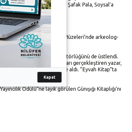
 Kültür ve Sosyal İşler Müdürü Şafak Pala, Soysal’a
yılına dek İstanbul Arkeoloji Müzeleri'nde arkeolog-
er edinen birçok kitabın editörlüğünü de üstlendi.
if sunuşlar ve sohbet programları gerçekleştiren yazar,
l Masalı" adlı anlatıyı kaleme aldı. “Eyvah Kitap”ta
anı yazdı.
Kapat
ıncılık Ödülü”ne layık görülen Günışığı Kitaplığı'nı