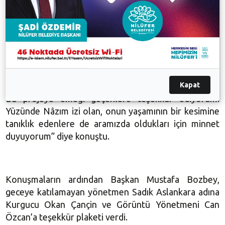
Nâzım belgeseline ışık tutan, Nâzım’ın Bursa Yılları
adlı eserin yazarı Nilüfer Belediyesi Kültür ve Sosyal
İşler Müdürü Güney Özkılınç da gecede duygularını
dile getirerek, “Nâzım Bursa için ‘Demirlerden
seyrettiğim bu şehir, kaplıcalar türbeler, ipek
fabrikaları ve kocaman bir çınardır. Sahici insanları
Kapat
nasıl da perişan’ der. Birçok şiirinde Bursa’yı anlatıyor.
Bu projeye emeği geçenlere teşekkür ediyorum.
Yüzünde Nâzım izi olan, onun yaşamının bir kesimine
tanıklık edenlere de aramızda oldukları için minnet
duyuyorum” diye konuştu.
Konuşmaların ardından Başkan Mustafa Bozbey,
geceye katılamayan yönetmen Sadık Aslankara adına
Kurgucu Okan Çançin ve Görüntü Yönetmeni Can
Özcan’a teşekkür plaketi verdi.