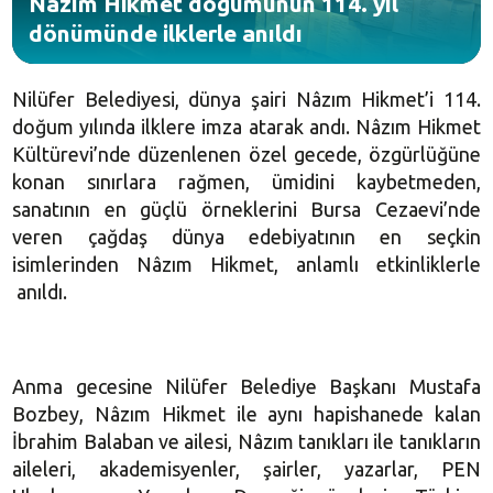
Nâzım Hikmet doğumunun 114. yıl
dönümünde ilklerle anıldı
Nilüfer Belediyesi, dünya şairi Nâzım Hikmet’i 114.
doğum yılında ilklere imza atarak andı. Nâzım Hikmet
Kültürevi’nde düzenlenen özel gecede, özgürlüğüne
konan sınırlara rağmen, ümidini kaybetmeden,
sanatının en güçlü örneklerini Bursa Cezaevi’nde
veren çağdaş dünya edebiyatının en seçkin
isimlerinden Nâzım Hikmet, anlamlı etkinliklerle
anıldı.
Anma gecesine Nilüfer Belediye Başkanı Mustafa
Bozbey, Nâzım Hikmet ile aynı hapishanede kalan
İbrahim Balaban ve ailesi, Nâzım tanıkları ile tanıkların
aileleri, akademisyenler, şairler, yazarlar, PEN