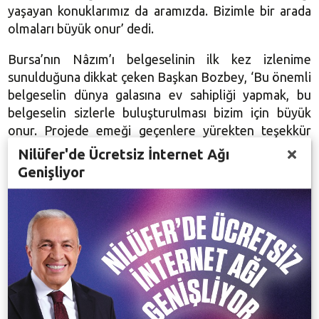
yaşayan konuklarımız da aramızda. Bizimle bir arada
olmaları büyük onur’ dedi.
Bursa’nın Nâzım’ı belgeselinin ilk kez izlenime
sunulduğuna dikkat çeken Başkan Bozbey, ‘Bu önemli
belgeselin dünya galasına ev sahipliği yapmak, bu
belgeselin sizlerle buluşturulması bizim için büyük
onur. Projede emeği geçenlere yürekten teşekkür
ediyorum. Büyük Usta’nın 114’üncü yaşında, sizlere
Nilüfer'de Ücretsiz İnternet Ağı
bir armağanımız da Türkiye Cumhuriyeti tarihinde ilk
Genişliyor
kez, Nâzım Hikmet anısına basılan pul ve ilk gün zarfı.
Nâzım Hikmet’in mücadeleyle geçen yaşamı, eşsiz
edebi kişiliğinin bir kez daha anımsanması amacıyla,
belediyemiz ve PTT işbirliğiyle bir kez daha bir ilke
imza attık. Onu sahiplenen, umudumuzu onunla
yeşerten bir kentiz” dedi.