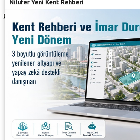
Nilüfer Yeni Kent Rehberi
Derecelere göre para ödülleri
Genç
U15
U17
Erkek
250.00
250.00
300.00
1.
1.
1.
TL
TL
TL
200.00
200.00
250.00
2.
2.
2.
TL
TL
TL
150.00
150.00
200.00
3.
3.
3.
TL
TL
TL