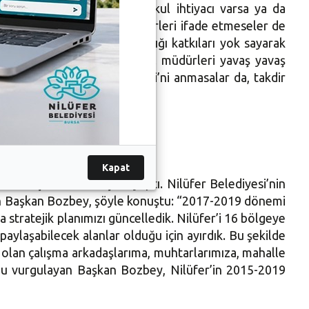
dürdüklerini belirterek, “Okul ihtiyacı varsa ya da
ımızın karşılığını okul müdürleri ifade etmeseler de
 Nilüfer Belediyesi’nin yaptığı katkıları yok sayarak
n hiç önemli değil. Artık okul müdürleri yavaş yavaş
az. Onlar Nilüfer Belediyesi’ni anmasalar da, takdir
Kapat
ı’na ilişkin de konuşma yaptı. Nilüfer Belediyesi’nin
yan Başkan Bozbey, şöyle konuştu: “2017-2019 dönemi
da stratejik planımızı güncelledik. Nilüfer’i 16 bölgeye
yu paylaşabilecek alanlar olduğu için ayırdık. Bu şekilde
 olan çalışma arkadaşlarıma, muhtarlarımıza, mahalle
unu vurgulayan Başkan Bozbey, Nilüfer’in 2015-2019