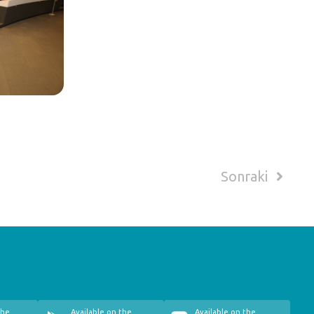
Sonraki
the
Available on the
Available on the