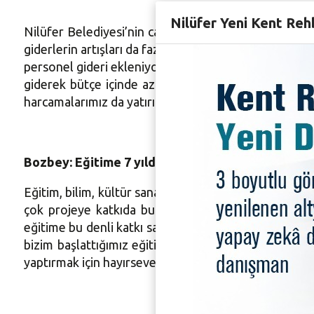
Nilüfer Yeni Kent Reh
Nilüfer Belediyesi’nin cari gider ile yatırım giderl
giderlerin artışları da fazlalaştı. Günümüzde bu oran 
personel gideri ekleniyor ve sürekli cari gider artmı
giderek bütçe içinde azalacak, cari harcamalar fazl
harcamalarımız da yatırım harcamaları. Amacımız, den
Bozbey: Eğitime 7 yılda 40 milyon lira harcadık
Eğitim, bilim, kültür sanat ve sporla fark yaratma 
çok projeye katkıda bulunduğumuzu belirtmek istiy
eğitime bu denli katkı sağlayan bir kurumdur Nilüfer
bizim başlattığımız eğitime yapılan önemli katkılard
yaptırmak için hayırsever buluyoruz” dedi.