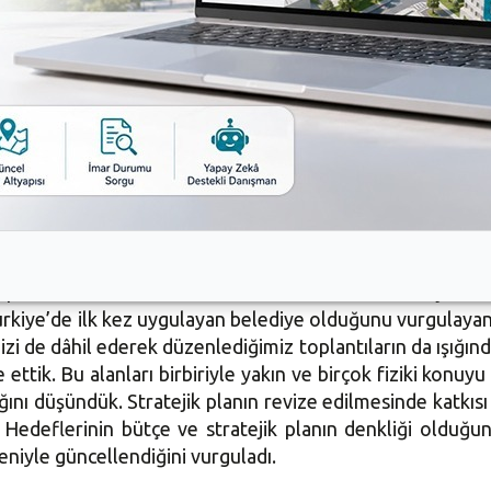
erler desteğiyle okul kazandırmak için çalışmaları sür
u kendimizde görüyoruz. Her ne kadar okullara yaptıklar
n Nilüferli çocuklarımız için bunu yapıyoruz. O müdürler
ime hizmet ettiğini düşünen o yetkili müdürler bizim içi
 üzerinde siyasetle anlayışımız yok. Eğitimde siyaset olm
ra hizmet etmeye devam edeceğiz” dedi.
antısında revize edilen 2017-2019 Yılları Stratejik Plan
, Türkiye’de ilk kez uygulayan belediye olduğunu vurgula
mizi de dâhil ederek düzenlediğimiz toplantıların da ışığın
ze ettik. Bu alanları birbiriyle yakın ve birçok fiziki konu
nı düşündük. Stratejik planın revize edilmesinde katkısı
Hedeflerinin bütçe ve stratejik planın denkliği olduğ
eniyle güncellendiğini vurguladı.