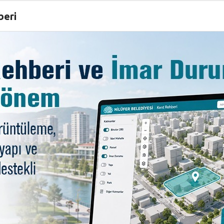
beri
erini dengelemeye çalışan bir kurum olduğunu ifade eden 
cari giderler lehine ağırlık kazanmaya başladı. Çünkü yaptı
ş oluyor. Onun için bazı projeleri yap-işlet-devret modeli
alaşacaktır. Nilüfer Belediyesi olarak şu anda yüzde 60
k bütçe olmasını sağlamaktır. Bunu da hep birlikte takibin
anlayışında olduklarını vurgulayan Başkan Bozbey, “Bu fa
orum. Örneğin sadece eğitime 7 yılda 40 milyon lira c
 Belediyesi. Biz
bu bütçeyi ayırırken bazı fiziki projelerim
an biri de yardımcı personeldir. Okul yapıyoruz, okullar