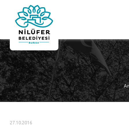
An
27.10.2016