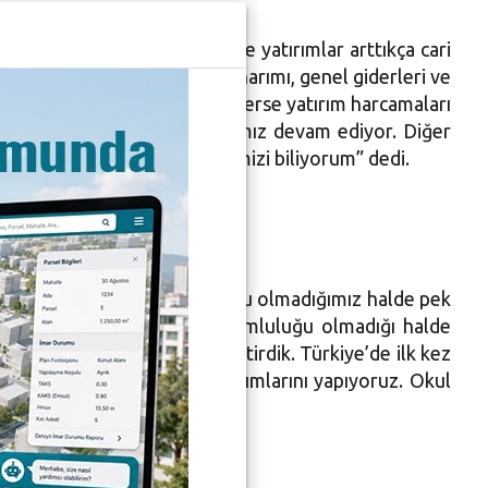
Başkan Bozbey, “Zaman içinde yatırımlar arttıkça cari
ğınız tesise bir de bakımı, onarımı, genel giderleri ve
yle yapıyoruz. Çünkü böyle giderse yatırım harcamaları
 seviyesinde cari harcamalarımız devam ediyor. Diğer
i yaparak gerçekleştireceğimizi biliyorum” dedi.
rkı ortaya koyarken de sorumlu olmadığımız halde pek
ivarında bütçe ayırdık. Sorumluluğu olmadığı halde
izi de ya öteledik ya da geciktirdik. Türkiye’de ilk kez
ın bahçelerini, bakım ve onarımlarını yapıyoruz. Okul