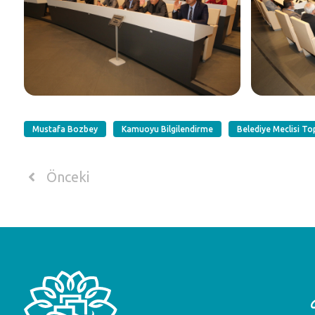
Mustafa Bozbey
Kamuoyu Bilgilendirme
Belediye Meclisi Top
Önceki