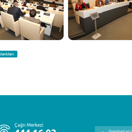
lantıları
Çağrı Merkezi
Download on 