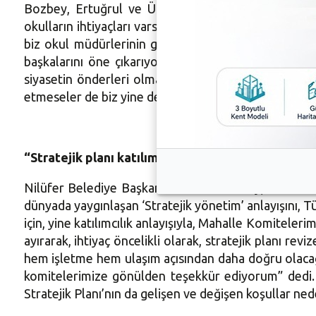
Bozbey, Ertuğrul ve Üçevler Mahallelerine hayırsev
okulların ihtiyaçları varsa bunu yapma zorunluluğun
biz okul müdürlerinin geçici olduğunu bildiğimiz içi
başkalarını öne çıkarıyorlar. Bu şekilde Milli Eğit
siyasetin önderleri olmaya başladılar. Bizim eğitim
etmeseler de biz yine de çocuklarımız için o okulla
“Stratejik planı katılımcılıkla revize ettik”
Nilüfer Belediye Başkanı Mustafa Bozbey, meclis topl
dünyada yaygınlaşan ‘Stratejik yönetim’ anlayışını
için, yine katılımcılık anlayışıyla, Mahalle Komiteleri
ayırarak, ihtiyaç öncelikli olarak, stratejik planı revi
hem işletme hem ulaşım açısından daha doğru olacağı
komitelerimize gönülden teşekkür ediyorum” dedi. 
Stratejik Planı’nın da gelişen ve değişen koşullar ned