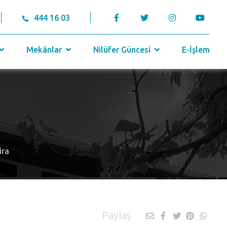
444 16 03
Mekânlar
Nilüfer Güncesi
E-İşlem
ira
Paylaş