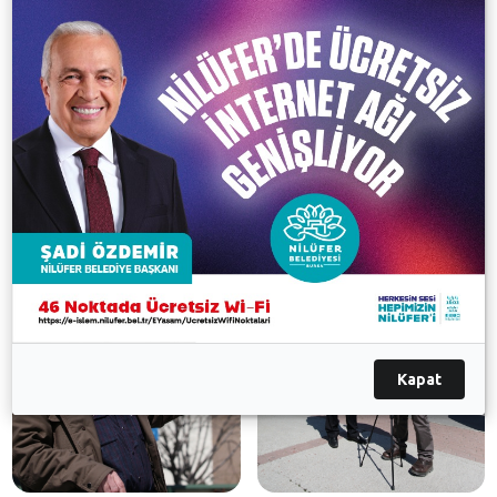
belirlenen, 732 TL’ye kadar çıkabilen ölçüm bedelini
ödemek durumunda kalıyor.
Galeri
Kapat