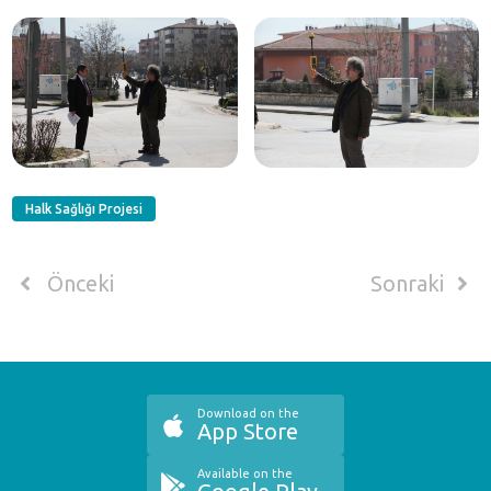
Halk Sağlığı Projesi
Önceki
Sonraki
Download on the
App Store
Available on the