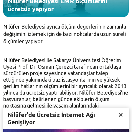
Nilüfer Belediyesi EMR ölçümlerini
ücretsiz yapıyor
Nilüfer Belediyesi ayrıca ölçüm değerlerinin zamanla
değişimini izlemek için de bazı noktalarda uzun süreli
ölçümler yapıyor.
Nilüfer Belediyesi ile Sakarya Üniversitesi Öğretim
Üyesi Prof. Dr. Osman Çerezci tarafından ortaklaşa
sürdürülen proje sayesinde vatandaşlar talep
ettiğinde yakınındaki baz istasyonlarının ve yüksek
gerilim hatlarının ölçümlerini bir ayrıcalık olarak 2013
yılında da ücretsiz yaptırabiliyor. Nilüfer Belediyesi’ne
başvuranlar, belirlenen günde ekiplerin ölçüm
noktasına gelmesi ile yaşam alanlarındaki
elektromanyetik kirlilik hakkında bilgi sahibi olabiliyor.
Nilüfer'de Ücretsiz İnternet Ağı
Diğer il ve ilçelerde herhangi bir baz istasyonu
Genişliyor
ölçümünün yapılmasını isteyenler ise Bilgi
Teknolojileri ve iletişim Kurumu tarafından