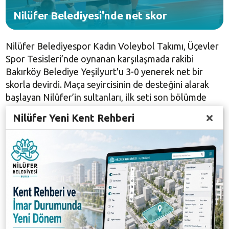
Nilüfer Belediyesi'nde net skor
Nilüfer Belediyespor Kadın Voleybol Takımı, Üçevler
Spor Tesisleri’nde oynanan karşılaşmada rakibi
Bakırköy Belediye Yeşilyurt'u 3-0 yenerek net bir
skorla devirdi. Maça seyircisinin de desteğini alarak
başlayan Nilüfer’in sultanları, ilk seti son bölümde
rakibinin zorlamasına rağmen 36-34 önde tamamladı.
Nilüfer Yeni Kent Rehberi
İkinci seti 25-17, üçüncü seti de 25-23 alan Nilüfer
Belediyespor, rakibini 3-0 mağlup etti.
Uzun bir aradan sonra kazanan Nilüfer’in sultanları,
maç sonu galibiyeti sevinerek kutladı.
Galeri