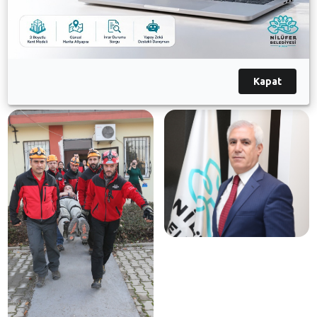
Merkezi’nin altyapısı ile binasının yenilenmesi ve
arama kurtarma ekiplerinin eğitim ve tatbikatlarla
deneyimlerin artırılmasını kapsıyor.
Kapat
Galeri