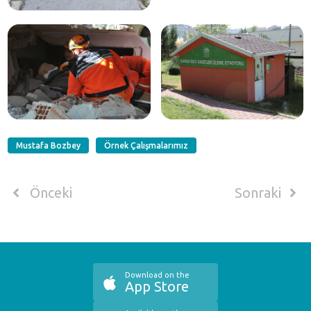
Mustafa Bozbey
Örnek Çalışmalarımız
Önceki
Sonraki
Download on the
App Store