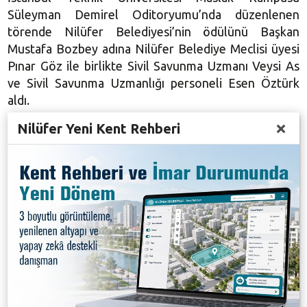
Süleyman Demirel Oditoryumu’nda düzenlenen
törende Nilüfer Belediyesi’nin ödülünü Başkan
Mustafa Bozbey adına Nilüfer Belediye Meclisi üyesi
Pınar Göz ile birlikte Sivil Savunma Uzmanı Veysi As
ve Sivil Savunma Uzmanlığı personeli Esen Öztürk
aldı.
Nilüfer Yeni Kent Rehberi
Nilüfer Belediyesi’nin ödüle değer görülen Afete
Hazırlık Projesi, yerel yönetim kurumu olarak ilçenin
doğal ve insan kaynaklı her türlü afetlerde, deprem,
yangın gibi risklere karşı hazırlıklı olmasını sağlamak
amacını taşıyan bir takım çalışmasını kapsıyor.
Nilüfer’de uygulamaya geçirilen proje, mahallelere
afet konteynırları yerleştirilmesi, bilinçlendirme
eğitimlerinin yapılması, deprem öncü istasyonlarının
tesis edilmesi, Afet ve Acil Durum Yönetim