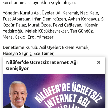
kurullarının asil üyelikleri şöyle oluştu:
Yönetim Kurulu Asil Üyeler: Ali Karamık, Naci Kale,
Fuat Alparslan, İrfan Demirdüzen, Ayhan Korgavuş, S.
Özgür Palaz, Murat Özge, Fevzi Çağlayan, Hüseyin
Yetişiroğlu, Melek Küçükbayraktar,
Tan Gündüz
,
Meral Çakıcı, Erol Yılmazer
Denetleme Kurulu Asil Üyeler: Ekrem Pamuk,
Hüseyin Sağnıç, Ece Tamer,
Nilüfer'de Ücretsiz İnternet Ağı
Disiplin Kurulu Üyeler:
Sema Demircan
,
İlhan
Genişliyor
Köroğlu
, Nalan Ünal
Yapılan oylamaların ardından dilek ve temennilere
geçildi. Nilüfer Belediyespor'un geçmiş dönem
Başkanı ve Onursal Başkanı Mustafa Bozbey,