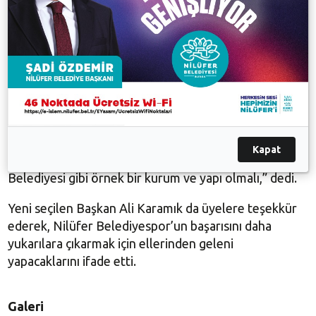
“Yönetim kurulunda görev alan arkadaşları
kutluyorum. Nilüfer geliştikçe, Nilüfer
Belediyespor’un da sorumlulukları artıyor. Yaklaşık 20
branşın olması ve burada hedeflenen başarı son
derece önemli. Yeni yönetimin başarı için elinden
geleni yapacağına inanıyorum. İlk hedefimiz halka
spor yaptırmak, sonrada yarışmacı takımlarımızın
başarı elde etmesini sağlamaktır. Tesisleşmeye
devam edeceğiz. Nilüfer Belediyesi olarak her zaman
Kapat
sporun yanındayız. Nilüfer Belediyespor’da Nilüfer
Belediyesi gibi örnek bir kurum ve yapı olmalı,” dedi.
Yeni seçilen Başkan Ali Karamık da üyelere teşekkür
ederek, Nilüfer Belediyespor’un başarısını daha
yukarılara çıkarmak için ellerinden geleni
yapacaklarını ifade etti.
Galeri