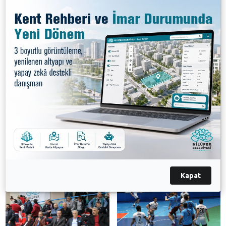
İkinci yarının başından itibaren iki takım da karşılıklı
ataklarla goller buldu. Son 10 dakikaya girildiğinde
Nilüfer Belediyespor 25-23 öne geçti. Kıran kırana
geçen maçın ilerleyen dakikalarında karşılıklı goller
bulan Nilüfer Belediyespor ile Trabzonspor, sahadan
30-30 beraberlikle ayrıldı.
Nilüfer Belediyespor’da Oleg, Victor ve Serhat 6’şar
golle maçın skorerleri oldu. Nilüfer Belediyespor bu
beraberlikle puanını 7’ye yükseltti.
Galeri
Kapat