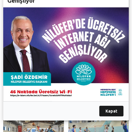
Genişliyor
57 önde tamamladı. Son periyodun ilk dakikalarında
Nilüfer Belediyespor’un oyun kurucusu Ömer
sakatlanınca hastaneye kaldırıldı. Saha içi ve tribünde
bir süre yaşanan gerginlik nedeniyle oyun bir süre
durdu. Gerginliğin yatıştırılmasının ardından devam
eden karşılaşmada Nilüfer Belediyespor rakibini 82-
72 yendi.
Nilüfer Belediyespor ile Üniversiteler Gençlikspor
serinin ikinci maçını 27 Nisan Çarşamba günü saat
18:00 de Yüzüncüyıl Spor Salonu’nda oynayacaklar. 3
maç üstünden oynanacak play off maçlarında 2
galibiyet alan takım bir üst tura çıkacak.
Galeri
Kapat