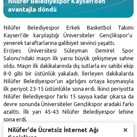
Nilüfer Belediyespor Kayseri’den
avantajla döndü
Nilüfer Belediyespor Erkek Basketbol Takımı
Kayseri’de karşılaştığı Üniversiteler Gençlikspor’u
yenerek taraftarlarına galibiyet sevinci yaşattı.
Erciyes Üniversitesi Süleyman Demirel Spor
Salonu’ndaki maçın ilk yarısı büyük çekişmeye sahne
oldu. Maçın ilk dakikalarında dış sutlarla ev sahibi ekip
8-0 gibi bir üstünlük yakaladı. İlerleyen dakikalarda
Nilüfer Belediyespor’un ağırlığını ortaya koymasıyla
ilk periyot 23-15 üstünlükle sona erdi. İkinci periyotta
Nilüfer Belediyespor farkı 15 sayıya kadar çıkarsa da
devre sonunda Üniversiteler Gençlikspor aradaki farkı
azalttı. İlk yarı 45-43 Nilüfer Belediyespor lehine
sona erdi.
İkinci yarıda performansını artıran Nilüfer
Nilüfer'de Ücretsiz İnternet Ağı
Belediyesporlu basketbolcular üçüncü periyodu 71-