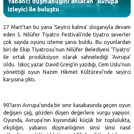
Yabancı düşmanlığını anlatan “Avrupa”
izleyici ile buluştu
27 Mart’tan bu yana ‘Seyirci kalma’ sloganıyla devam
eden 5. Nilüfer Tiyatro Festivali’nde tiyatro severler
çok sayıda oyunu izleme şansı buldu. Bu oyunlardan
biri de Ekip Tiyatrosu’nun Nilüfer Belediyesi ‘Tiyatro’
ile ortak prodüksiyon olarak sahnelediği ‘Avrupa’
oldu. İskoç yazar David Greig’in yazdığı, Cem Uslu’nun
yönettiği oyun Nazım Hikmet Kültürevi’nde seyirci
karşısına çıktı.
90’ların Avrupa’sında bir sınır kasabasında geçen oyun
değişen çağ, gözden düşen değerlere vurgu yapıyor.
Oyunda, Avrupa’nın kıyısındaki küçük bir toplulukta,
ırkçılığın, yabancı düşmanlığının sinsi sinsi nasıl