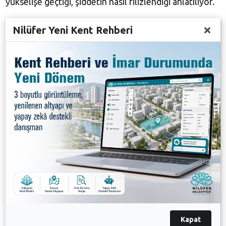
yükselişe geçtiği, şiddetin nasıl filizlendiği anlatılıyor.
Nilüfer Yeni Kent Rehberi
Büyük ilgi gören oyunun sonunda seyirciler sanatçıları
ayakta alkışladı.
Galeri
Kapat