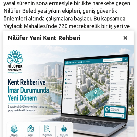
yasal sürenin sona ermesiyle birlikte harekete geçen
Nilüfer Belediyesi yıkım ekipleri, geniş güvenlik
önlemleri altında çalışmalara başladı. Bu kapsamda
Yaylacık Mahallesi’nde 720 metrekarelik bir iş yeri ve
Ürünlü Mahallesi’nde bin 200 metrekare alanda
Nilüfer Yeni Kent Rehberi
faaliyet gösteren bir işletmeye ait iki bina yıkıldı.
Alaaddinbey Mahallesi’nde ise daha önce bir kısmı
sökülmesine rağmen kaçak eklentisi bulunan bir
işletmenin 300 metrekarelik bölümüne müdahale
edilerek, yıkım işlemi tamamlandı.
Galeri