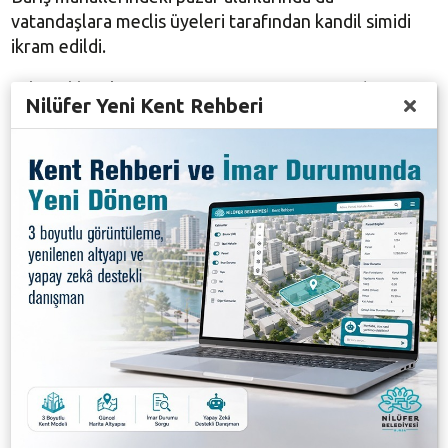
vatandaşlara meclis üyeleri tarafından kandil simidi
ikram edildi.
Nilüferliler, ikram sonrası memnuniyetini ifade
Nilüfer Yeni Kent Rehberi
ederek, Başkan Turgay Erdem ve emeği geçenlere
teşekkür ettiler. Nilüfer Belediyesi ayrıca Berat
Kandili nedeniyle gündüz Halk Evi ve Alaaddinbey
Hizmet Binası önünde personele de kandil simdi
dağıttı.
Galeri