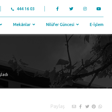
444 16 03
Mekânlar
Nilüfer Güncesi
E-İşlem
şladı
Paylaş