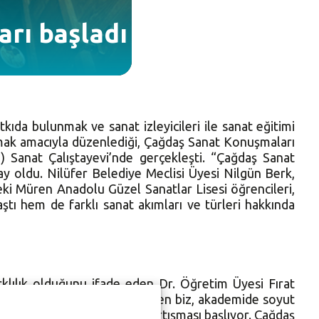
rı başladı
tkıda bulunmak ve sanat izleyicileri ile sanat eğitimi
lamak amacıyla düzenlediği, Çağdaş Sanat Konuşmaları
si) Sanat Çalıştayevi’nde gerçekleşti. “Çağdaş Sanat
ay oldu. Nilüfer Belediye Meclisi Üyesi Nilgün Berk,
ki Müren Anadolu Güzel Sanatlar Lisesi öğrencileri,
tı hem de farklı sanat akımları ve türleri hakkında
klılık olduğunu ifade eden Dr. Öğretim Üyesi Fırat
Avrupa merkezli ortaya çıkarken biz, akademide soyut
r mı? Enstalasyoncular mı?’ tartışması başlıyor. Çağdaş