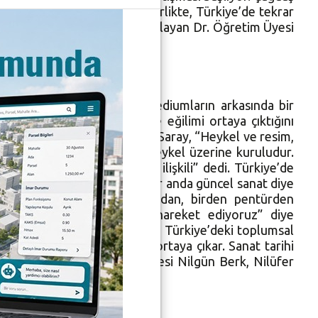
liyor. 2010’ların başıyla birlikte, Türkiye’de tekrar
ın da o kadar düşeceğini vurgulayan Dr. Öğretim Üyesi
ını çizdi.
l hareketin, akımın ya da mediumların arkasında bir
eni akım, sanat hareketi ve eğilimi ortaya çıktığını
r ilişki olduğunu ifade eden Saray, “Heykel ve resim,
i sanat tarihi de, resim ve heykel üzerine kuruludur.
tılıp neyin satılmadığıyla ilişkili” dedi. Türkiye’de
 şekilde ulaştığı için, biz bir anda güncel sanat diye
kım ve hareketler hiç oluşmadan, birden pentürden
da tepeden inme verilerle hareket ediyoruz” diye
etti: “Sanat tarihi de aslında Türkiye’deki toplumsal
rafyada başka gerilimler ortaya çıkar. Sanat tarihi
Nilüfer Belediye Meclisi Üyesi Nilgün Berk, Nilüfer