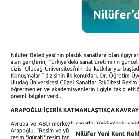
Nilüfer’
Nilüfer Belediyesi'nin plastik sanatlara olan ilgiyi 
alan gençlerin, Türkiye’deki sanat üretiminin günce
dizisi Uludağ Üniversitesi’nin de katkılarıyla başl
Konuşmaları” dizisinin ilk konukları, Dr. Öğretim Ü
Uludağ Üniversitesi Güzel Sanatlar Fakültesi Resim
öğretmenler ve akademisyenlerin ilgiyle takip etti
önemli bilgiler verdi.
ARAPOĞLU: İÇERİK KATMANLAŞTIKÇA KAVRAYI
Avrupa ve ABD merkezli sanatla Türkiye’deki çağda
Arapoğlu, “Resim ve yüzey arasındaki tartışmalara ş
Nilüfer Yeni Kent Reh
resim figüratif resim tartışmaları yapmaktaydık. Fakat