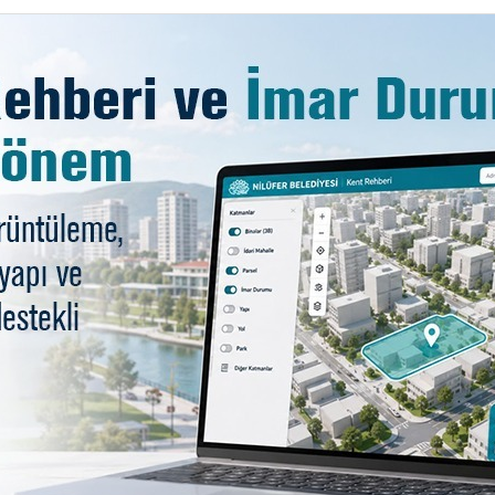
 başlanması, Türkiye’de 1990’ların ikinci yarısına denk ge
nat yapıtının içeriğini ne kadar katmanlaşırsa, kavranışın
 geçmişine bakmadan, sanatın tanımlanamayacağının da alt
AR
rten Sanatçı ve Akademisyen Çağrı Saray da, her sanatsa
 sonra son 20-30 yıllık periyot içinde 60’ın üzerinde y
 gündeme getirdiğini söyledi. Sanatla sermaye arasında bi
temel sebebi de, satılabilir şeyler olmasıdır. Türkiye’dek
dur. Bunların arasındaki gerilim, bu coğrafyada neyin sa
rten Saray, “Bize her şey 1980’lere 1990’lara kadar geç bir
r yaşanmadan, dada, minimalizm, enternasyonal gibi a
omojen geçişler halinde gerçekleşmiyor. Darbeler ya 
a öğrenilemeyeceğini vurgulayan Çağrı Saray şöyle devam 
 anda gerçekleşir. Bir anda gerçekleştiği zaman da o coğ
slemeniz ve tamamlamanız gerekir.” Söyleşinin sonunda 
şekkür etti.