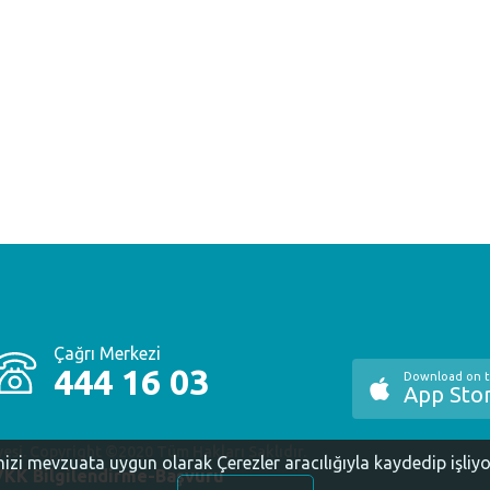
Çağrı Merkezi
444 16 03
Download on 
App Sto
yesi. Copyright ©2020 Tüm Hakları Saklıdır.
inizi mevzuata uygun olarak Çerezler aracılığıyla kaydedip işliy
KK Bilgilendirme-Başvuru