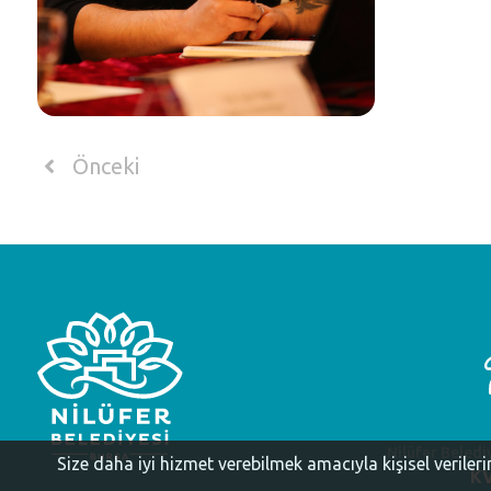
Önceki
Nilüfer Beledi
Size daha iyi hizmet verebilmek amacıyla kişisel veriler
KV