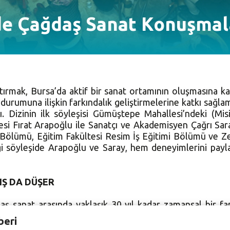
de Çağdaş Sanat Konuşmala
artırmak, Bursa’da aktif bir sanat ortamının oluşmasına ka
l durumuna ilişkin farkındalık geliştirmelerine katkı sağ
adı. Dizinin ilk söyleşisi Gümüştepe Mahallesi’ndeki (Mi
yesi Fırat Arapoğlu ile Sanatçı ve Akademisyen Çağrı Sar
 Bölümü, Eğitim Fakültesi Resim İş Eğitimi Bölümü ve Ze
ği söyleşide Arapoğlu ve Saray, hem deneyimlerini paylaş
Ş DA DÜŞER
ş sanat arasında yaklaşık 30 yıl kadar zamansal bir far
ahit oluruz. 1960’larda yeni avangart tartışmalar Batı 
beri
 1990’ların ikinci yarısıyla birlikte Türkiye’de ‘Ressamla