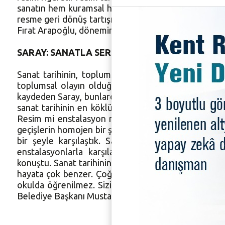
sanatın hem kuramsal hem pratik anlamda tartışılmaya
resme geri dönüş tartışılmaya başlandı” dedi. Bir sa
Fırat Arapoğlu, dönemin ekonomik, siyasi ve kültürel
SARAY: SANATLA SERMAYE ARASINDA İLİŞKİ V
Sanat tarihinin, toplumsal tarihi anlattığını beli
toplumsal olayın olduğunu söyledi. 1960 yıllarından
kaydeden Saray, bunlardan bazılarının resmi, sürekli
sanat tarihinin en köklü disiplinlerinden olmasının 
Resim mi enstalasyon mu tartışmalarının sebebi de bu
geçişlerin homojen bir şekilde gerçekleşmediğini beli
bir şeyle karşılaştık. Sanat tarihindeki geçişle
enstalasyonlarla karşılaştık. Bizde geçişler, h
konuştu. Sanat tarihinin, sanatın kendisi gibi okuld
hayata çok benzer. Çoğu zaman temeli yoktur ve bir
okulda öğrenilmez. Sizin, sürekli dışardan bunu be
Belediye Başkanı Mustafa Bozbey adına konuklara te