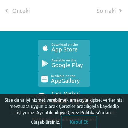
Önceki
Sonraki
Download on the
App Store
Available on the
Google Play
Available on the
AppGallery
Çağrı Merkezi
444 16 03
Size daha iyi hizmet verebilmek amacıyla kişisel verilerinizi
mevzuata uygun olarak Çerezler aracılığıyla kaydedip
işliyoruz.
Ayrıntılı bilgiye Çerez Politikası’ndan
Nilüfer Belediyesi. Copyright ©2020 Tüm Hakları Saklıdır.
KVKK Bilgilendirme-Başvuru
ulaşabilirsiniz.
Kabul Et