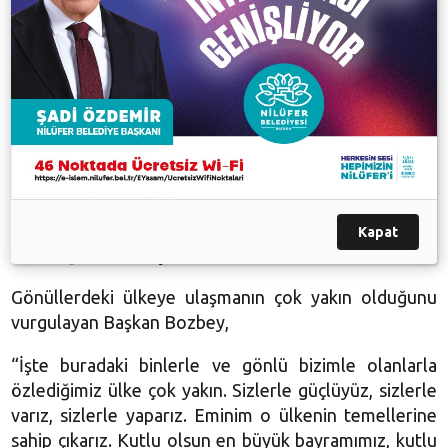
sevdalılarının bu alanda buluşmasına engel olmaya
çalışan birilerine rağmen, Cumhuriyet biziz, biz
Cumhuriyetiz. Cumhuriyet kutlamasının merkezi,
adresi Nilüfer’dir, bunu siz sağladınız. Tüm dünyaya,
Cumhuriyet’e ve geleceğimize sahip çıkacağımızı
gösterdik. Beraberce, barış içinde, ilelebet
yaşayacağımızı gösterdik. Teşekkürler sizlere.”
Kapat
Özlediğimiz ülke çok yakın
Gönüllerdeki ülkeye ulaşmanın çok yakın olduğunu
vurgulayan Başkan Bozbey,
“İşte buradaki binlerle ve gönlü bizimle olanlarla
özlediğimiz ülke çok yakın. Sizlerle güçlüyüz, sizlerle
varız, sizlerle yaparız. Eminim o ülkenin temellerine
sahip çıkarız. Kutlu olsun en büyük bayramımız, kutlu