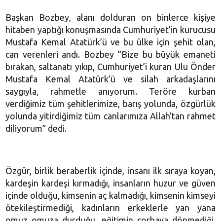
Başkan Bozbey, alanı dolduran on binlerce kişiye
hitaben yaptığı konuşmasında Cumhuriyet’in kurucusu
Mustafa Kemal Atatürk’ü ve bu ülke için şehit olan,
can verenleri andı. Bozbey “Bize bu büyük emaneti
bırakan, saltanatı yıkıp, Cumhuriyet’i kuran Ulu Önder
Mustafa Kemal Atatürk’ü ve silah arkadaşlarını
saygıyla, rahmetle anıyorum. Teröre kurban
verdiğimiz tüm şehitlerimize, barış yolunda, özgürlük
yolunda yitirdiğimiz tüm canlarımıza Allah’tan rahmet
diliyorum” dedi.
Özgür, birlik beraberlik içinde, insanı ilk sıraya koyan,
kardeşin kardeşi kırmadığı, insanların huzur ve güven
içinde olduğu, kimsenin aç kalmadığı, kimsenin kimseyi
ötekileştirmediği, kadınların erkeklerle yan yana
omuz omuza durduğu, eğitimin çorbaya dönmediği,