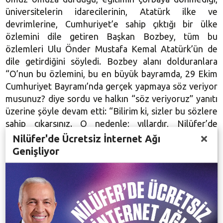
üniversitelerin idarecilerinin, Atatürk ilke ve
devrimlerine, Cumhuriyet’e sahip çıktığı bir ülke
özlemini dile getiren Başkan Bozbey, tüm bu
özlemleri Ulu Önder Mustafa Kemal Atatürk’ün de
dile getirdiğini söyledi. Bozbey alanı dolduranlara
“O’nun bu özlemini, bu en büyük bayramda, 29 Ekim
Cumhuriyet Bayramı’nda gerçek yapmaya söz veriyor
musunuz? diye sordu ve halkın “söz veriyoruz” yanıtı
üzerine şöyle devam etti: “Bilirim ki, sizler bu sözlere
sahip çıkarsınız. O nedenle; yıllardır, Nilüfer’de
Cumhuriyet işte böyle coşkuyla, işte böyle bir başka
Nilüfer'de Ücretsiz İnternet Ağı
kutlanır. En büyük bayramımız olan Cumhuriyet
Genişliyor
Bayramı’nı salonlarda değil, halkın ulaşamadığı
yerlerde değil, sokaklarda, alanlarda kutlamaya
devam edeceğiz. Cumhuriyet’in ilelebet yaşaması
adına, Cumhuriyetimize sonsuza kadar sahip çıkacağız.
Tüm provokasyonlara rağmen, Cumhuriyet