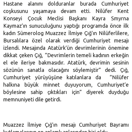
Hastane alanını dolduranlar burada Cumhuriyet
coşkusunu yaşamaya devam etti. Nilüfer Kent
Konseyi Çocuk Meclisi Başkanı Kayra Smyrna
Kaymaz’ın sunuculuğunu yaptığı programda önce ilk
kadın Sümerolog Muazzez İlmiye Çığ’ın Nilüferlilere,
Bursalılara özel olarak verdiği Cumhuriyet mesajı
izlendi. Mesajında Atatürk’ün devrimlerinin önemine
dikkat çeken Çığ, “Devrimlerin temeli kadının erkeğin
el ele ileriye bakmasıdır. Atatürk, devrimin sesinin
sözünün sanatla olacağını söylemiştir” dedi. Çığ,
Cumhuriyet yürüyüşüne katılanlara da “Nilüfer
halkına büyük minnet duyuyorum, Cumhuriyet’e
böylesine sahip çıktıkları için” diyerek duyduğu
memnuniyeti dile getirdi.
Muazzez İlmiye Çığ’ın mesajı Cumhuriyet Bayramı
kutlamalarının en anlamlı anlarından biri oldu.