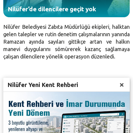
Nilüfer’de dilencilere geçit yok
Nilüfer Belediyesi Zabıta Müdürlüğü ekipleri, halktan
gelen talepler ve rutin denetim çalışmalarının yanında
Ramazan ayında sayıları gittikçe artan ve halkın
manevi duygularını sömürerek kazanç sağlamaya
çalışan dilencilere yönelik operasyon düzenledi.
Nilüfer İlçe Emniyet Müdürlüğü ile koordineli şekilde
Nilüfer Yeni Kent Rehberi
gerçekleşen operasyonlarda, Nilüfer genelinde
vatandaşların yoğun olarak kullandığı cadde, sokak ve
kavşaklarda dilenen kişiler yakalanarak, haklarında
yasal işlem yapıldı. Nilüfer Belediyesi Zabıta
Müdürlüğü ekipleri operasyonların periyodik olarak
devam edeceğini belirtti.