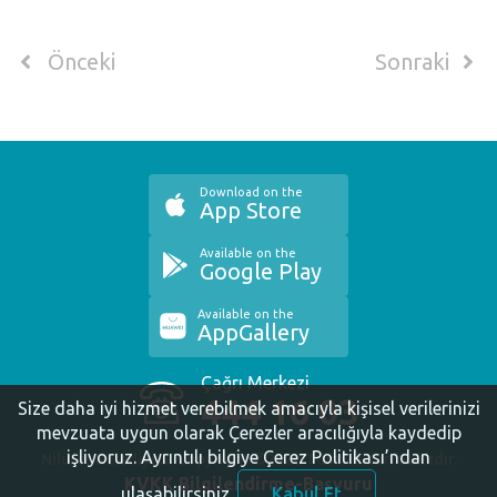
Önceki
Sonraki
Download on the
App Store
Available on the
Google Play
Available on the
AppGallery
Çağrı Merkezi
444 16 03
Size daha iyi hizmet verebilmek amacıyla kişisel verilerinizi
mevzuata uygun olarak Çerezler aracılığıyla kaydedip
işliyoruz.
Ayrıntılı bilgiye Çerez Politikası’ndan
Nilüfer Belediyesi. Copyright ©2020 Tüm Hakları Saklıdır.
KVKK Bilgilendirme-Başvuru
ulaşabilirsiniz.
Kabul Et