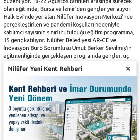
düzenliyor. 18-22 Ağustos tarihleri arasında sürecek
olan eğitimde, Bursa ve İzmir’den gençler yer alıyor.
Halk Evi’nde yer alan Nilüfer İnovasyon Merkezi’nde
gerçekleştirilen ve pandemi koşulları nedeniyle
katılımcı sayısının sınırlı tutulduğu eğitim programına,
15 genç katılıyor. Nilüfer Belediyesi AR-GE ve
İnovasyon Büro Sorumlusu Umut Berker Sevilmiş’in
eğitmenliğinde gerçekleşen programda gençler, üç
gün boyunca katılımcılık, gençlik katılımı, hak temelli
Nilüfer Yeni Kent Rehberi
çalışmalar, katılımcı yaklaşımlar ve dijital katılım
konularında hem önemli bilgiler edinecek hem de
deneyim kazanma fırsatı bulacak. Katılımcılar, eğitim
programının son iki gününde de, proje yazma ve
geliştirme eğitimi alarak, gençlerin dijital
katılımcılığına yönelik proje yazacaklar. “Dijital
Katılımcılık Akademisi”nde gençlerin yazdığı projeler,
jüri üyeleri tarafından değerlendirilecek ve dereceye
giren proje ödüllendirilecek.