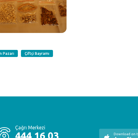
n Pazarı
Çiftçi Bayramı
Çağrı Merkezi
444 16 03
Download on 