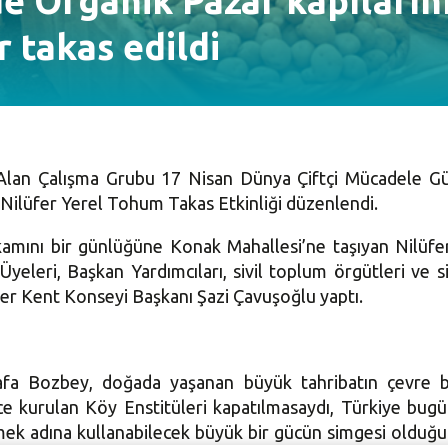
de Organik Pazar kapılarını
 takas edildi
 Alan Çalışma Grubu 17 Nisan Dünya Çiftçi Mücadele Gün
. Nilüfer Yerel Tohum Takas Etkinliği düzenlendi.
amını bir günlüğüne Konak Mahallesi’ne taşıyan Nilüf
Üyeleri, Başkan Yardımcıları, sivil toplum örgütleri ve siy
fer Kent Konseyi Başkanı
Şazi Çavuşoğlu
yaptı.
a Bozbey, doğada yaşanan büyük tahribatın çevre bi
ce kurulan Köy Enstitüleri kapatılmasaydı, Türkiye bugü
irmek adına kullanabilecek büyük bir gücün simgesi oldu