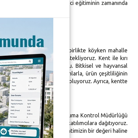
iğini yaşıyorsak, çevre bilinci eğitiminin zamanında
Bozbey, “2014 seçimleriyle birlikte köyken mahalle
timi tüm olanaklarımızla destekliyoruz. Kent ile kırı
klerimizin sayısı 15’i buldu. Bitkisel ve hayvansal
z olarak dağıttığımız fidanlarla, ürün çeşitliliğinin
iftçi’ uygulamamızla da örnek oluyoruz. Ayrıca, kentte
 yürütüyoruz” diye konuştu.
ni belirten Bozbey, “Çevre Koruma Kontrol Müdürlüğü
 4 bin paket yerel tohumu katılımcılara dağıtıyoruz.
salda üreten’ çiftçilerimizi kentimizin bir değeri haline