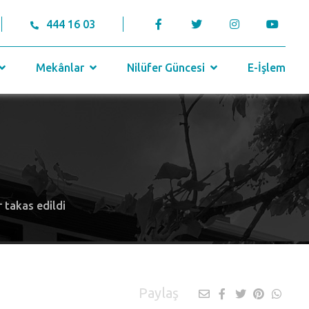
444 16 03
Mekânlar
Nilüfer Güncesi
E-İşlem
r takas edildi
Paylaş