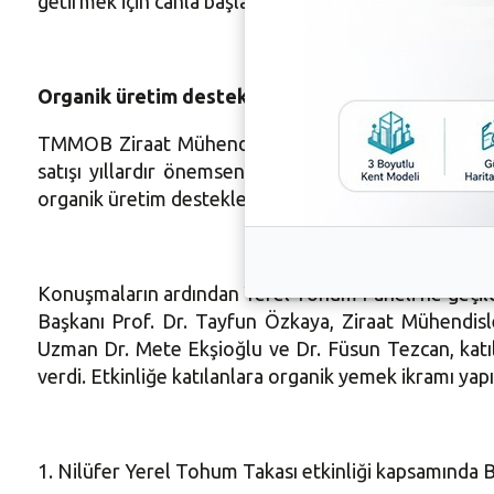
getirmek için canla başla çalışıyoruz, çalışmaya da d
Organik üretim desteklenmeli
TMMOB Ziraat Mühendisleri Odası Bursa Şube Başka
satışı yıllardır önemsendi. Günümüzde koşullarınd
organik üretim desteklenmeli. Taş ocağı, termik santr
Konuşmaların ardından Yerel Tohum Paneli’ne geçildi
Başkanı Prof. Dr. Tayfun Özkaya, Ziraat Mühendisl
Uzman Dr. Mete Ekşioğlu ve Dr. Füsun Tezcan, katılı
verdi. Etkinliğe katılanlara organik yemek ikramı ya
1. Nilüfer Yerel Tohum Takası etkinliği kapsamında B