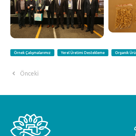
Örnek Çalışmalarımız
Yerel Üretimi Destekleme
Organik Ürü
Önceki