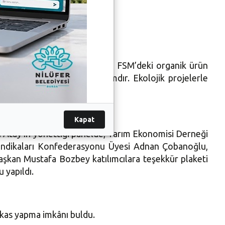
çekerek, “Bursa’da ilk olan FSM’deki organik ürün
bu tür projeler örnek adımdır. Ekolojik projelerle
Kapat
a Atay’ın yönettiği panelde, Tarım Ekonomisi Derneği
 Sendikaları Konfederasyonu Üyesi Adnan Çobanoğlu,
Başkan Mustafa Bozbey katılımcılara teşekkür plaketi
 yapıldı.
akas yapma imkânı buldu.