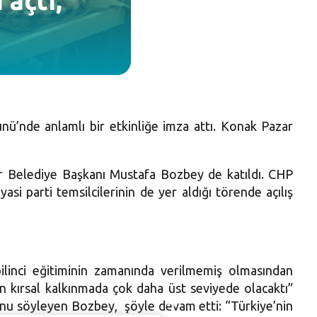
 açtı,
ü’nde anlamlı bir etkinliğe imza attı. Konak Pazar
er Belediye Başkanı Mustafa Bozbey de katıldı. CHP
asi parti temsilcilerinin de yer aldığı törende açılış
linci eğitiminin zamanında verilmemiş olmasından
n kırsal kalkınmada çok daha üst seviyede olacaktı”
ğunu söyleyen Bozbey, şöyle devam etti: “Türkiye’nin