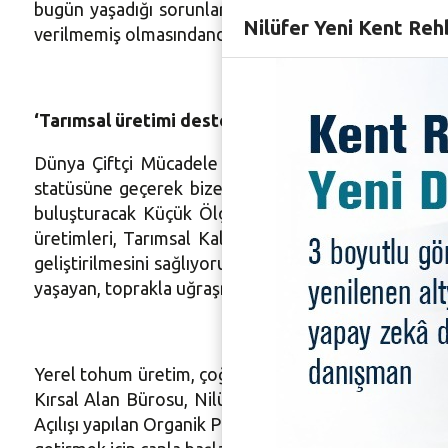
bugün yaşadığı sorunların en başında yine eğitim ge
Nilüfer Yeni Kent Reh
verilmemiş olmasındandır. Doğayla dost yaşamayı 
‘Tarımsal üretimi destekliyoruz’
Dünya Çiftçi Mücadele Günü’nde, çiftçilerin yanlı
statüsüne geçerek bize bağlanan kırsalımızla, artık 
buluşturacak Küçük Ölçekli Kent Bostanları proje ç
üretimleri, Tarımsal Kalkınma Kooperatifleri’nin kur
geliştirilmesini sağlıyoruz. Akademisyenlerle işbirli
yaşayan, toprakla uğraşmak ve üretmek isteyen insan
Yerel tohum üretim, çoğaltım ve saklama projesinin
Kırsal Alan Bürosu, Nilüfer Kent Konseyi Kırsal Ala
Açılışı yapılan Organik Pazar’ımız da bu alandaki atılım