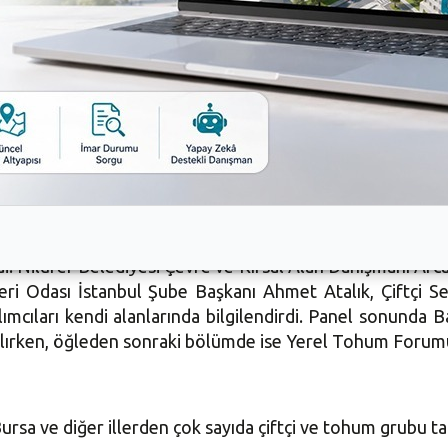
evam edeceğiz” diye kaydetti.
nı Doç.Dr. Ertuğrul Aksoy da projenin önemine dikkat 
a bir gecede köyden mahalleye dönüşen alanlarımız için 
al yapımları kırsal alanlara büyük zarar verecektir” dedi.
. Nilüfer Belediyesi Çevre ve Kırsal Alan Danışmanı Arc
eri Odası İstanbul Şube Başkanı Ahmet Atalık, Çiftçi
mcıları kendi alanlarında bilgilendirdi. Panel sonunda 
pılırken, öğleden sonraki bölümde ise Yerel Tohum Forumu
ursa ve diğer illerden çok sayıda çiftçi ve tohum grubu t