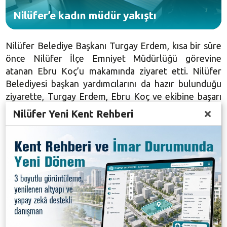
Nilüfer’e kadın müdür yakıştı
Nilüfer Belediye Başkanı Turgay Erdem, kısa bir süre
önce Nilüfer İlçe Emniyet Müdürlüğü görevine
atanan Ebru Koç’u makamında ziyaret etti. Nilüfer
Belediyesi başkan yardımcılarını da hazır bulunduğu
ziyarette, Turgay Erdem, Ebru Koç ve ekibine başarı
dileklerini iletti. Turgay Erdem, “Nilüfer’in huzur ve
Nilüfer Yeni Kent Rehberi
güvenliğinin sağlanmasında ilçe emniyet
müdürlüğüne kadın yönetici görevlendirilmesi
memnuniyet verici. Nilüfer’e kadın müdür çok yakıştı”
dedi.
Ziyaretten duyduğu memnuniyeti dile getiren Ebru
Koç da, Turgay Erdem ve ekibine teşekkür etti.
Başkan Turgay Erdem, Ebru Koç’a ziyaret sonunda
hediye verdi.