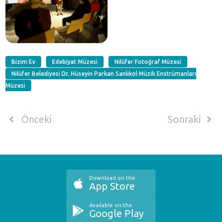
Bizim Ev
Edebiyat Müzesi
Nilüfer Fotoğraf Müzesi
Nilüfer Belediyesi Dr. Hüseyin Parkan Sanlıkol Müzik Enstrümanları
Müzesi
Önceki
Sonraki
Download on the
App Store
Available on the
Google Play