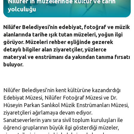
Nilüfer’in müzelerinde kültür ve tarih
yolculuğu
Nilüfer Belediyesi’nin edebiyat, fotoğraf ve müzik
alanlarında tarihe ışık tutan müzeleri, yoğun ilgi
görüyor. Müzeleri rehber eşliğinde gezerek
detaylı bilgiler alan ziyaretçiler, yüzlerce
materyal ve enstrümanı da yakından tanıma fırsatı
buluyor.
Nilüfer Belediyesi’nin kent kültürüne kazandırdığı
Edebiyat Müzesi, Nilüfer Fotoğraf Müzesi ve Dr.
Hüseyin Parkan Sanlıkol Müzik Enstrümanları Müzesi,
ziyaretçileri ağırlamaya devam ediyor.
Sanatseverlerin yanı sıra sivil toplum kuruluşları ile
öğrenci gruplarının büyük ilgi gösterdiği müzeler,