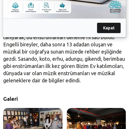
Bizim Ev katılımcıları, dünyanın dört bir yanından ve
tüm kıtaları temsil eden 300’e yakın enstrümanın yer
aldığı, müzede adeta kültür yolculuğuna çıktı. Engelli
bireyler ilk olarak, ukulele, cura, klasik gitar, duduk,
Kapat
kalimba gibi enstrümanları tarihiyle birlikte yakından
tanıyarak, bu enstrümanları deneme fırsatı buldu.
Engelli bireyler, daha sonra 13 adadan oluşan ve
müzikal bir coğrafya sunan müzede rehber eşliğinde
gezdi. Sasando, koto, erhu, adungu, gikendi, berimbau
gibi enstrümanları ilk kez gören Bizim Ev katılımcıları,
dünyada var olan müzik enstrümanları ve müzikal
geleneklere dair de bilgiler edindi.
Galeri