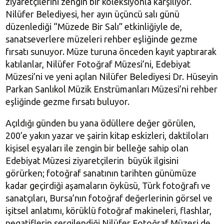
ziyaretçilerini zengin bir koleksiyonla karşılıyor.
Nilüfer Belediyesi, her ayın üçüncü salı günü
düzenlediği “Müzede Bir Salı” etkinliğiyle de,
sanatseverlere müzeleri rehber eşliğinde gezme
fırsatı sunuyor. Müze turuna önceden kayıt yaptırarak
katılanlar, Nilüfer Fotoğraf Müzesi’ni, Edebiyat
Müzesi’ni ve yeni açılan Nilüfer Belediyesi Dr. Hüseyin
Parkan Sanlıkol Müzik Enstrümanları Müzesi’ni rehber
eşliğinde gezme fırsatı buluyor.
Açıldığı günden bu yana ödüllere değer görülen,
200’e yakın yazar ve şairin kitap eskizleri, daktiloları
kişisel eşyaları ile zengin bir belleğe sahip olan
Edebiyat Müzesi ziyaretçilerin büyük ilgisini
görürken; fotoğraf sanatının tarihten günümüze
kadar geçirdiği aşamaların öyküsü, Türk fotoğrafı ve
sanatçıları, Bursa’nın fotoğraf değerlerinin görsel ve
işitsel anlatımı, körüklü fotoğraf makineleri, flashlar,
negatiflerin sergilendiği Nilüfer Fotoğraf Müzesi de