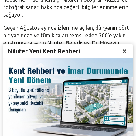
fotoğraf sanatı hakkında değerli bilgiler edinmelerini
sağlıyor.
Geçen Ağustos ayında izlenime açılan, dünyanın dört
bir yanından ve tüm kıtaları temsil eden 300’e yakın
enstrümana sahip Nilüfer Belediyesi Dr. Hüseyin
Parkan Sanlıkol Müzik Enstrümanları Müzesi de büyük
Nilüfer Yeni Kent Rehberi
ilgi görüyor. Müzeyi rehber eşliğinde gezerek müze
koleksiyonlarına dair ilham verici bilgiler edinen
sanatseverler, sergilenen eserlerin hikâyelerini
öğrenerek farklı bir deneyim yaşıyor.
Bizim Ev katılımcıları Müzik Enstrümanları
Müzesi’nde
Nilüfer Belediyesi Bizim Ev Engelliler Sosyal Yaşam
Destek Merkezi katılımcıları da, Dr. Hüseyin Parkan
Sanlıkol Müzik Enstrümanları Müzesi’ni ziyaret etti.