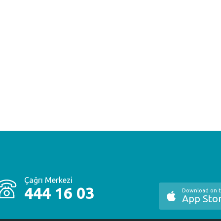
Çağrı Merkezi
444 16 03
Download on 
App Sto