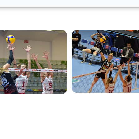
yi CEV Challenge Kupası’nda, 6. bitiren takım da Balkan Ku