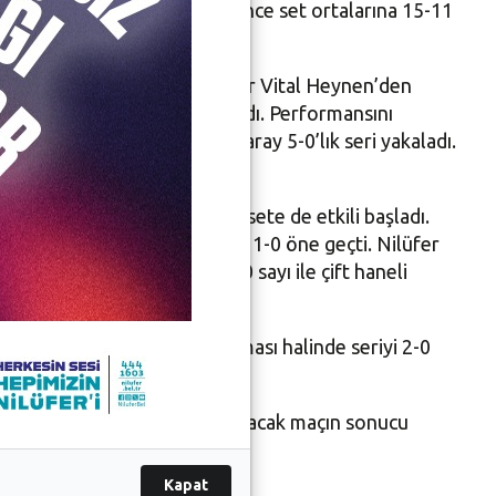
a da bloklarıyla geçit vermeyince set ortalarına 15-11
i farklı bir skorla kazandı.
fer Belediyespor, Başantrenör Vital Heynen’den
ıya çevirerek, rakibini yakaladı. Performansını
ksaklık yaşayınca, Galatasaray 5-0’lık seri yakaladı.
anın belli olduğu dördüncü sete de etkili başladı.
açı da 3-1 kazanarak seride 1-0 öne geçti. Nilüfer
üzere toplam 12, Sıla da 10 sayı ile çift haneli
er Belediyespor maçı kazanması halinde seriyi 2-0
esi günü yine İstanbul’da oynanacak maçın sonucu
Kapat