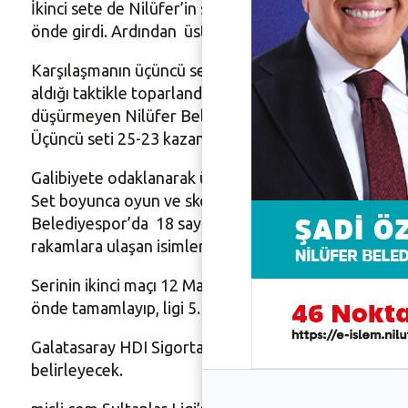
İkinci sete de Nilüfer’in sultanları etkili başladı. H
önde girdi. Ardından üst üste bulduğu sayılarda 9-0’lı
Karşılaşmanın üçüncü setinde büyük heyecan yaşandı.
aldığı taktikle toparlandı. Savunmada müthiş bir dire
düşürmeyen Nilüfer Belediyespor, 23-20 öne geçti. Mav
Üçüncü seti 25-23 kazanan Galatasaray, setlerde dur
Galibiyete odaklanarak üçüncü setin moral bozukluğun
Set boyunca oyun ve skor üstünlüğünü elinde tutan N
Belediyespor’da 18 sayıyla Brooke, takımının en skore
rakamlara ulaşan isimler oldu.
Serinin ikinci maçı 12 Mayıs Cuma günü saat 19.00’d
önde tamamlayıp, ligi 5. sırada bitirme hakkı elde ed
Galatasaray HDI Sigorta’nın galibiyeti ve seride 1-1’
belirleyecek.