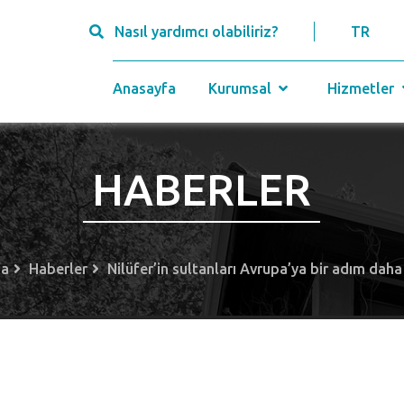
Nasıl yardımcı olabiliriz?
TR
Anasayfa
Kurumsal
Hizmetler
HABERLER
fa
Haberler
Nilüfer’in sultanları Avrupa’ya bir adım daha