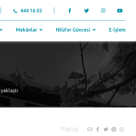
444 16 03
Mekânlar
Nilüfer Güncesi
E-İşlem
 yaklaştı
Paylaş