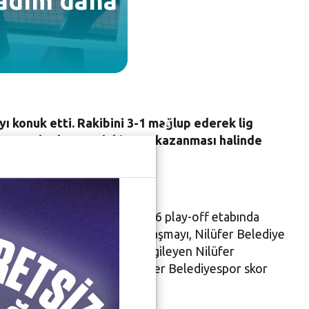
 adım daha
yı konuk etti. Rakibini 3-1 mağlup ederek lig
diyespor, deplasmandaki maçı kazanması halinde
ir avantaj elde etti. Ligin 5-6 play-off etabında
 Voleybol Salonu’ndaki karşılaşmayı, Nilüfer Belediye
esteğiyle etkili bir oyun sergileyen Nilüfer
eyi kurmaya çalışsa da, Nilüfer Belediyespor skor