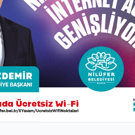
ücumda hata yapmayan mavi yeşil beyazlı ekip, rakip ataklar
k seri yakalayan Nilüfer Belediyespor, bu seti de 25-13 gib
 Üçüncü sette rakibi karşısında 16-10 geriye düşen Nilü
nç gösteren Nilüfer Belediyespor, başarılı hücumlarını say
i yeşil beyazlı ekip, maçın son dakikalarında savunmada a
umu 2-1 taşıdı.
u üzerinden kısa sürede atan Nilüfer’in sultanları, kazan
ilüfer Belediyespor, dördüncü seti zorlanmadan 25-19, m
r ismi olurken, Atkinson 13, Ecenur 6’sı blok sayısı olmak 
a İstanbul Burhan Felek Spor Salonu’nda oynanacak. Nilüf
ecek.
lik eşitlik olması halinde, lig beşincisini 13 Mayıs Cumart