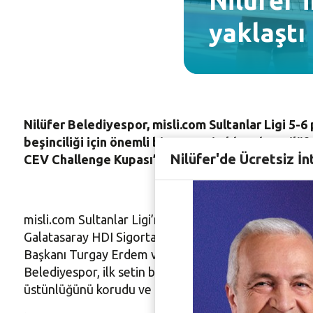
Nilüfer’
yaklaştı
Nilüfer Belediyespor, misli.com Sultanlar Ligi 5-6
beşinciliği için önemli bir avantaj elde eden Nil
Nilüfer'de Ücretsiz İn
CEV Challenge Kupası’na katılma hakkı elde edec
misli.com Sultanlar Ligi’nin güçlü ekiplerinden Nilüf
Galatasaray HDI Sigorta ile eşleşen Nilüfer Belediye
Başkanı Turgay Erdem ve Nilüfer Belediyespor Başkanı
Belediyespor, ilk setin başlarında 14-4 öne geçti. A
üstünlüğünü korudu ve ilk seti 25-20 kazandı.