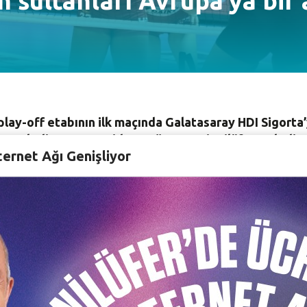
in sultanları Avrupa’ya bir
 play-off etabının ilk maçında Galatasaray HDI Sigorta’
üfer Belediyespor, seride 1-0 öne geçti. Nilüfer Bele
ternet Ağı Genişliyor
ek.
er Belediyespor, Avrupa Kupası’na katılma yolunda önemli b
spor, serinin ilk maçını kendi evinde oynadı. Cengiz Göllü
 Tamer İşler ile yönetimi de izledi. Taraftarının yoğun d
lınan moladan sonra Galatasaray her ne kadar oyunda deng