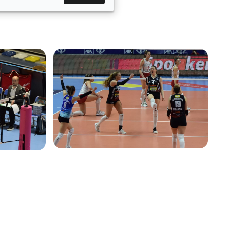
pası’nda temsil edecek.