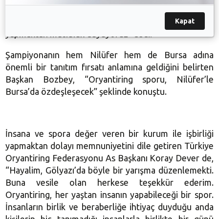
aynı potada eridiği, “oryantiring” ile karşınızdayız.
Oryantiring Kademe Yarışları’na ev sahipliği
Kapat
yapmaktan mutluluk duyuyoruz” dedi.
Şampiyonanın hem Nilüfer hem de Bursa adına
önemli bir tanıtım fırsatı anlamına geldiğini belirten
Başkan Bozbey, “Oryantiring sporu, Nilüfer’le
Bursa’da özdeşleşecek” şeklinde konuştu.
İnsana ve spora değer veren bir kurum ile işbirliği
yapmaktan dolayı memnuniyetini dile getiren Türkiye
Oryantiring Federasyonu As Başkanı Koray Dever de,
“Hayalim, Gölyazı’da böyle bir yarışma düzenlemekti.
Buna vesile olan herkese teşekkür ederim.
Oryantiring, her yaştan insanın yapabileceği bir spor.
İnsanların birlik ve beraberliğe ihtiyaç duyduğu anda