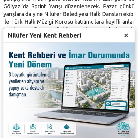
Gölyazı’da Sprint Yarışı düzenlenecek. Pazar günkü
yarışlara da yine Nilüfer Belediyesi Halk Dansları ekibi
ile Türk Halk Müziği Korosu katılımcılara keyifli anlar
yaşatacak. Pazar günkü yarışların ardından da
Nilüfer Yeni Kent Rehberi
dereceye girenlere ödülleri verilecek.
Bozbey: Oryantiring sporu, Nilüfer’le Bursa’da
özdeşleşecek
Nilüfer Belediyesi’nin, sporun ana dallarını
desteklemenin yanı sıra, farklı alanlara ve amatör
sporlara da büyük önem veren bir kurum olduğunun
altını çizen Nilüfer Belediye Başkanı Mustafa Bozbey,
“Sporun, sporcunun, bilimin ve teknolojinin, eğitimin
kenti Nilüfer’de, bu kez, zeka ve fiziksel becerinin