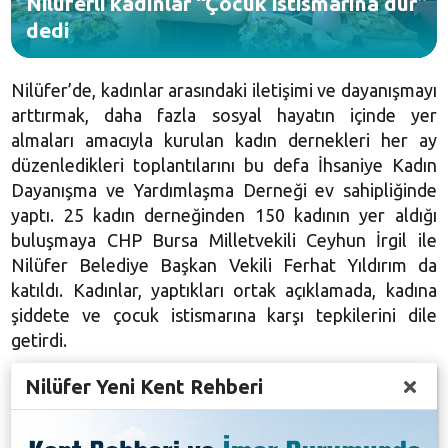
Nilüferli kadınlar “Çocuk istismarına dur”
dedi
Nilüfer’de, kadınlar arasındaki iletişimi ve dayanışmayı
arttırmak, daha fazla sosyal hayatın içinde yer
almaları amacıyla kurulan kadın dernekleri her ay
düzenledikleri toplantılarını bu defa İhsaniye Kadın
Dayanışma ve Yardımlaşma Derneği ev sahipliğinde
yaptı. 25 kadın derneğinden 150 kadının yer aldığı
buluşmaya CHP Bursa Milletvekili Ceyhun İrgil ile
Nilüfer Belediye Başkan Vekili Ferhat Yıldırım da
katıldı. Kadınlar, yaptıkları ortak açıklamada, kadına
şiddete ve çocuk istismarına karşı tepkilerini dile
getirdi.
Toplantıya katılan Nilüfer Belediyesi Sosyal Destek
Nilüfer Yeni Kent Rehberi
Hizmetleri Müdürlüğü Kadın ve Çocuk Hizmetleri
Birimi’nden sosyolog Gülbiz Alkan kadına yönelik