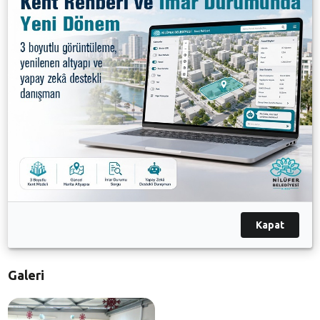
şiddet ve çocuk istismarına ilişkin çarpıcı bilgiler verdi.
CHP Bursa Milletvekili Ceyhun İrgil de kadınların daha
özgür bir dünyada tecavüz ve şiddet korkusu
yaşamadan varlıklarını sürdürebilmeleri için etkin
mücadele çağrısında bulundu. İrgil, kadınların
ekonomik özgürlüklerini kazanabilmeleri için daha
çok desteklenmeleri gerektiğinin de altını çizdi.
Nilüfer Belediyesi Başkan Vekili Ferhat Yıldırım da
Nilüfer Belediyesi’nin kadınların hayatın her
aşamasında daha güçlü olmaları için her zaman çaba
gösterdiklerini ve bu çalışmaların devam edeceğini
Kapat
kaydetti.
Galeri