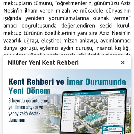
mektupların tümünü, “öğretmenlerin, günümüzü Aziz
Nesin’in ilham veren mizah ve mücadele dünyasının
ışığında yeniden yorumlamalarına olanak verme”
amacı doğrultusunda değerlendiren seçici kurul,
mektup türünün özelliklerinin yanı sıra Aziz Nesin’in
yazarlık uğraşı, eleştirel mizah anlayışı, aydınlanmacı
dünya görüşü, eylemci aydın duruşu, insancıl kişiliği,
çocuklara yönelik derin sevgisi gibi farklı açılardan da
Nilüfer Yeni Kent Rehberi
ele aldı. Mektupların değerlendirilmesinde ayrıca,
Türkçenin güzel ve doğru kullanımı, yaratıcı düşünce,
özgünlük, üslup, içtenlik, yazım kuralları gibi öğeler
de göz önünde bulundurularak puanlamaya yansıtıldı.
Yapılan değerlendirme sonucunda Öğretmenlerden
Aziz Nesin’e Mektup Yarışması’nda Kader Küçükçakır
birincilik, Zahra Demirci ikincilik ve Sezer Demir de
üçüncülük ödülüne değer bulundu. Ayşe Yılmaz Saç,