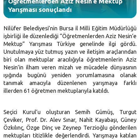
Öğretmenlerden Aziz Nesin’e Mektup
Yarışması sonuçlandı
Nilüfer Belediyesi’nin Bursa il Milli Eğitim Müdürlüğü
işbirliği ile düzenlediği “Öğretmenlerden Aziz Nesin’e
Mektup” Yarışması Türkiye genelinde ilgi gördü.
Unutulmaya yüz tutmuş yazın ve iletişim araçlarından
biri olan mektuplar aracılığıyla öğretmenlerin Aziz
Nesin’in ilham veren mizah ve mücadele dünyasının
ışığında bugünü yeniden yorumlamasına olanak
tanımak amacıyla düzenlenen yarışmaya farklı
illerden 61 öğretmen mektuplarıyla katıldı.
Seçici Kurul’u oluşturan Semih Gümüş, Turgut
Çeviker, Prof. Dr. Alev Sınar, Nahit Kayabaşı, Güney
Özkılınç, Özge Dinç ve Zeynep Terzioğlu gönderilen
mektupları titizlikle değerlendirdi. Yarışmaya katılan