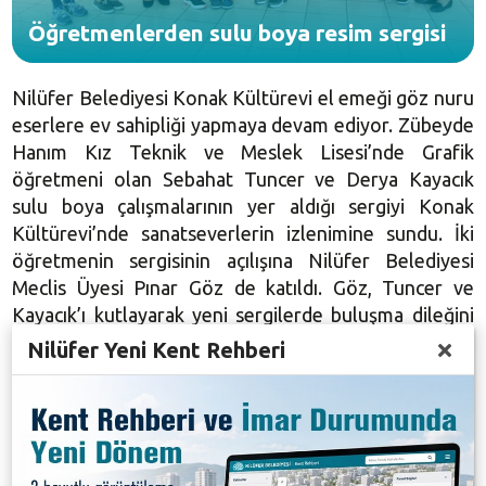
Öğretmenlerden sulu boya resim sergisi
Nilüfer Belediyesi Konak Kültürevi el emeği göz nuru
eserlere ev sahipliği yapmaya devam ediyor. Zübeyde
Hanım Kız Teknik ve Meslek Lisesi’nde Grafik
öğretmeni olan Sebahat Tuncer ve Derya Kayacık
sulu boya çalışmalarının yer aldığı sergiyi Konak
Kültürevi’nde sanatseverlerin izlenimine sundu. İki
öğretmenin sergisinin açılışına Nilüfer Belediyesi
Meclis Üyesi Pınar Göz de katıldı. Göz, Tuncer ve
Kayacık’ı kutlayarak yeni sergilerde buluşma dileğini
iletti.
Nilüfer Yeni Kent Rehberi
Çok sayıda sanatseverin ilgi gösterdiği sergide ağırlıklı
olarak doğanın işlendiği 37 eser yer alıyor. Tuncer ve