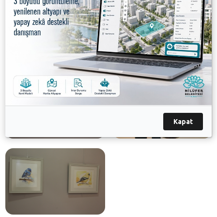
Kayacık’ın 30 yıllık tecrübelerini yansıtan sergi büyük
beğeni topladı. Resim sergisi 14 Ekim Cuma gününe
kadar izlenime açık kalacak.
Galeri
Kapat