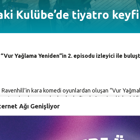
i Kulübe’de tiyatro keyfi
 “Vur Yağlama Yeniden”in 2. episodu izleyici ile bul
Ravenhill’in kara komedi oyunlardan oluşan “Vur Yağmala 
1. episodunun ardından bu hafta da 2. episod izleyici il
ternet Ağı Genişliyor
eyirci kapasitesine sahip olan alanda, Covid 19 önlemler
i yaşadı.
r Yağmala Yeniden”in 2. episodunda “Korku ve Sefalet”, “
yuncusu Melisa İclâl Yamanarda’nın yaptığı 2. episodun 
ryaki ile birlikte oynadı.