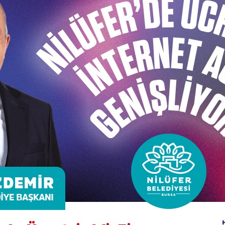
“Korku ve Sefalet” isimli oyunda, çift o akşam yemeği boy
terörü, korunaklı kenti ve kapıları, kapılara olan ihtiyaçla
ına gelen hayali arkadaşı, başı olmayan askerle konuşmal
. episodun son oyunu olan “Dünyalar Savaşı”nda ise bir şe
ir düşmanı, savaşı ve savaş kurbanlarını kendi yaşam algılar
n, Barış Ayas, Batuhan Pamukçu, Gökhan Kum, İbrahim Er
021 tarihleri arasında 6 gün seyirci ile buluşacak.