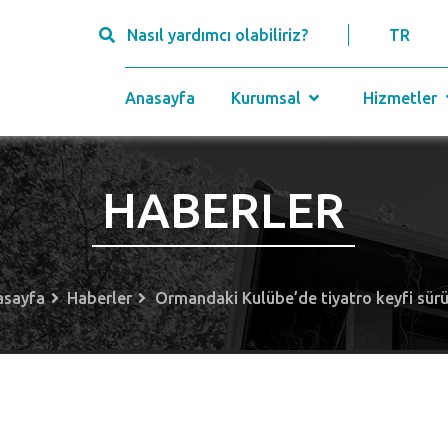
Nasıl yardımcı olabiliriz?
TR
Anasayfa
Kurumsal
Hizmetler
HABERLER
asayfa
Haberler
Ormandaki Kulübe’de tiyatro keyfi sür