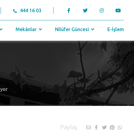
444 16 03
Mekânlar
Nilüfer Güncesi
E-İşlem
üyor
Paylaş