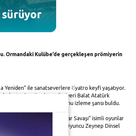
 sürüyor
uştu. Ormandaki Kulübe’de gerçekleşen prömiyerin
Yeniden” ile sanatseverlere tiyatro keyfi yaşatıyor.
e buluştu. 2. episodun prömiyeri Balat Atatürk
i kapsamında 150 seyirci oyunu izleme şansı buldu.
Savaş ve Barış” ve “Dünyalar Savaşı” isimli oyunlar
bir de konuk oyuncusu vardı. Oyuncu Zeynep Dinsel