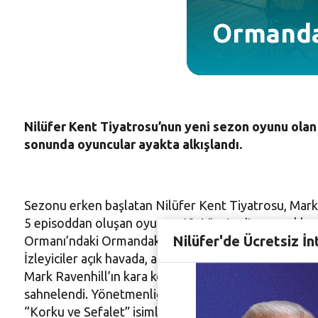
Ormandak
Nilüfer Kent Tiyatrosu’nun yeni sezon oyunu olan
sonunda oyuncular ayakta alkışlandı.
Sezonu erken başlatan Nilüfer Kent Tiyatrosu, Mark 
5 episoddan oluşan oyunun 12 Ağustos’ta gerçekleşen 
Nilüfer'de Ücretsiz İn
Ormanı’ndaki Ormandaki Kulübe’de gerçekleşti. 300 s
İzleyiciler açık havada, ağaçların arasında tiyatro keyf
Mark Ravenhill’ın kara komedi oyunlardan oluşan “Vu
sahnelendi. Yönetmenliğini Nilüfer Kent Tiyatrosu o
“Korku ve Sefalet” isimli oyunda Barış Ayas ve Mert Ti