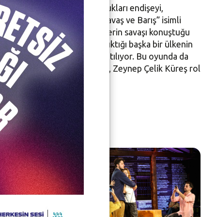
unca, güvenlikleri için duydukları endişeyi,
rını konuşur. 2. episodun, “Savaş ve Barış” isimli
arı yer alıyor. Çocuk ve askerin savaşı konuştuğu
hrin insanlarının, savaşın yıktığı başka bir ülkenin
ı içinde değerlendirmeleri anlatılıyor. Bu oyunda da
soylu, Pınar Hande Ağaoğlu, Zeynep Çelik Küreş rol