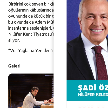
Birbirini çok seven bir çiftin akşam yemeğinde geçen 
oğullarının kâbuslarında gördüğü başı olmayan askeri, 
oyununda da küçük bir oğlan çocuğunun her gece odas
bu oyunda da Adem Mülazim ve Barış Ayas rol alıyor. 2
insanlarına seslenişleri, uzakta ve kimliği belirsiz b
Nilüfer Kent Tiyatrosu’nun oyuncuları Ayşe Gülerma
alıyor.
“Vur Yağlama Yeniden”in 2. episodu, 19 - 28 Ağustos 2
Galeri