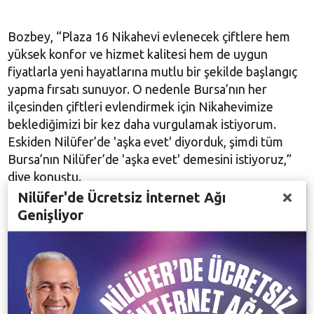
Bozbey, “Plaza 16 Nikahevi evlenecek çiftlere hem
yüksek konfor ve hizmet kalitesi hem de uygun
fiyatlarla yeni hayatlarına mutlu bir şekilde başlangıç
yapma fırsatı sunuyor. O nedenle Bursa’nın her
ilçesinden çiftleri evlendirmek için Nikahevimize
beklediğimizi bir kez daha vurgulamak istiyorum.
Eskiden Nilüfer’de 'aşka evet' diyorduk, şimdi tüm
Bursa’nın Nilüfer’de 'aşka evet' demesini istiyoruz,”
diye konuştu.
Nilüfer'de Ücretsiz İnternet Ağı
Genişliyor
Plaza 16 Kongre ve Etkinlik Merkezi’ni yap-işlet-
devret modeliyle Bursa’ya kazandıran Pamukçular
Grup Genel Müdürü Mustafa Altın ise vatandaş
memnuniyetine dayanan bir hizmet politikası
uyguladıklarını, nikahlarda evli çiftlere ve konuklarına