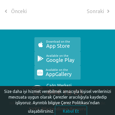
Önceki
Sonraki
Download on the
App Store
Available on the
Google Play
Available on the
AppGallery
Çağrı Merkezi
444 16 03
Size daha iyi hizmet verebilmek amacıyla kişisel verilerinizi
mevzuata uygun olarak Çerezler aracılığıyla kaydedip
işliyoruz.
Ayrıntılı bilgiye Çerez Politikası’ndan
Nilüfer Belediyesi. Copyright ©2020 Tüm Hakları Saklıdır.
KVKK Bilgilendirme-Başvuru
ulaşabilirsiniz.
Kabul Et