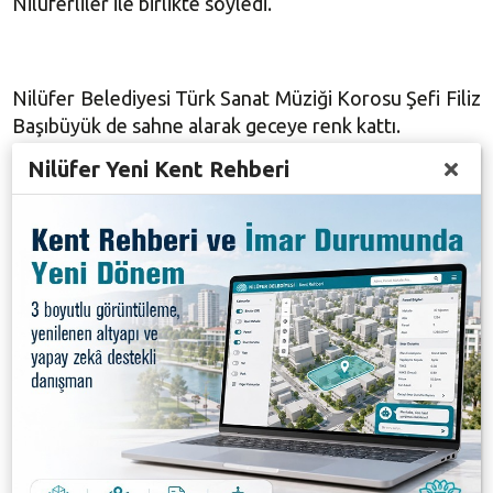
Nilüferliler ile birlikte söyledi.
Nilüfer Belediyesi Türk Sanat Müziği Korosu Şefi Filiz
Başıbüyük de sahne alarak geceye renk kattı.
Nilüfer Yeni Kent Rehberi
Başkan Bozbey iftarı Gölyazı’da açtı
Nilüfer Belediyesi tarafından kentin çeşitli
mahallelerinde düzenlenen iftar etkinlikleri
kapsamında Belediye Başkanı Mustafa Bozbey, iftarı
Gölyazı Mahallesi sakinleriyle birlikte açtı.
Vatandaşlarla iftar sofrasında bir araya gelen Bozbey,
Gölyazı Mahallesi sakinlerinin yaklaşan Kadir Gecesi’ni
ve Ramazan Bayramı’nı kutladı. Yemeğin ardından
Başkan Bozbey, Gölyazı Mahallesi Meydanı’nda
vatandaşlarla sohbet etti.